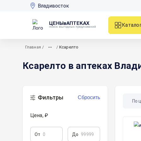
Владивосток
ЦЕНЫвАПТЕКАХ
Катало
поиск выгодных предложений
Главная
/
/
Ксарелто
Ксарелто в аптеках Влад
Фильтры
Сбросить
По 
Цена, ₽
От
До