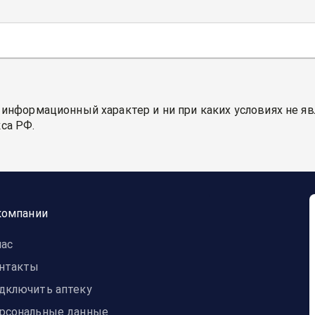
 информационный характер и ни при каких условиях не я
са РФ.
компании
нас
нтакты
дключить аптеку
рсональные данные