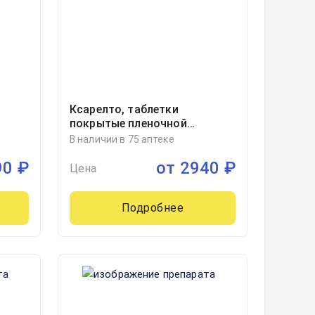
Ксарелто, таблетки
покрытые пленочной
мм
оболочкой 15миллиграмм
В наличии в 75 аптеке
блистер, 28
90
₽
от
2940
₽
Цена
Подробнее