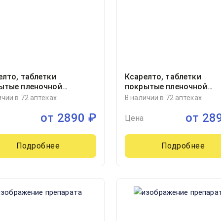
елто, таблетки
Ксарелто, таблетки
ытые пленочной
покрытые пленочной
очкой 20миллиграмм
оболочкой 20миллигра
ичии в 72 аптеках
В наличии в 72 аптеках
ер, 28
блистер, 28, Байер АГ,
от
2890
₽
от
28
Германия
Цена
Подробнее
Подробнее