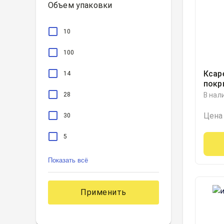
Объем упаковки
10
100
Ксар
14
покр
обол
28
В нал
блист
Цена
30
5
56
Показать всё
98
Применить