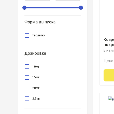
Форма выпуска
таблетки
Ксар
покр
обол
В нал
Дозировка
блист
Цена
10мг
15мг
20мг
2,5мг