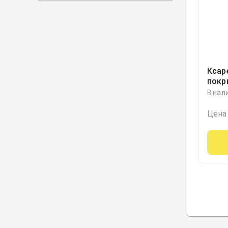
Ксар
покр
обол
В нал
блист
Герм
Цена