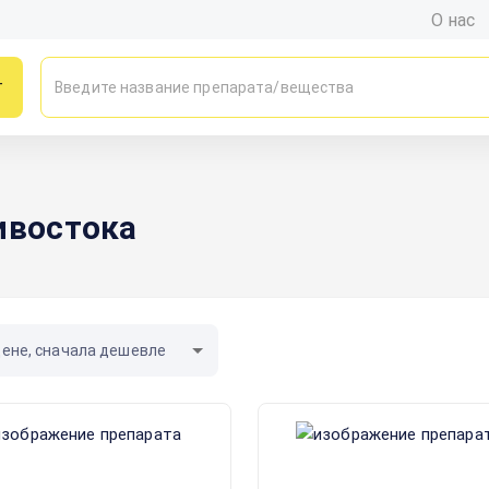
О нас
г
ивостока
цене, сначала дешевле