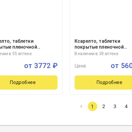
елто, таблетки
Ксарелто, таблетки
ытые пленочной
покрытые пленочной
очкой 2.5миллиграмм
оболочкой 2.5миллигра
ичии в 55 аптеке
В наличии в 38 аптеке
ер, 56, Байер АГ,
блистер, 98
от
3772
₽
от
56
ания
Цена
Подробнее
Подробнее
1
2
3
4