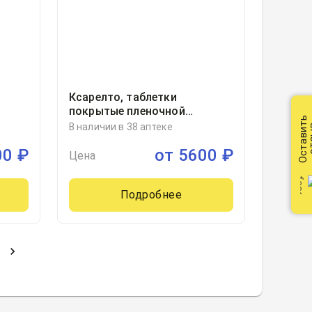
Ксарелто, таблетки
покрытые пленочной
Оставить
мм
оболочкой 2.5миллиграмм
В наличии в 38 аптеке
от
блистер, 98, Байер АГ,
00
₽
от
5600
₽
Германия
Цена
Подробнее