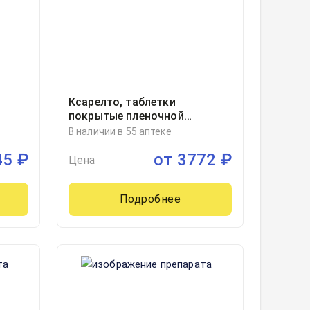
Ксарелто, таблетки
покрытые пленочной
мм
оболочкой 2.5миллиграмм
В наличии в 55 аптеке
блистер, 56
45
₽
от
3772
₽
Цена
Подробнее