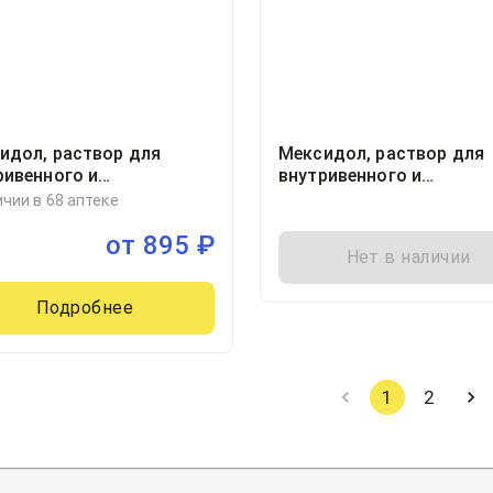
идол, раствор для
Мексидол, раствор для
ривенного и
внутривенного и
римышечного введения
внутримышечного введе
ичии в 68 аптеке
/мл ампула 5миллилитр,
50мг/мл ампула 5миллил
от
895
₽
10
Нет в наличии
Подробнее
1
2