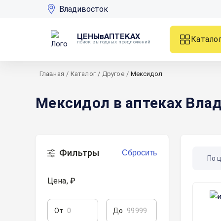
Владивосток
ЦЕНЫвАПТЕКАХ
Катало
поиск выгодных предложений
Главная
/
Каталог
/
Другое
/
Мексидол
Мексидол в аптеках Вла
Фильтры
Сбросить
По 
Цена, ₽
От
До