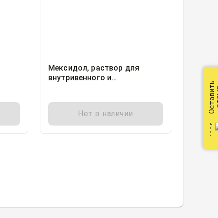
Мексидол, раствор для
внутривенного и
Оставить
ния
внутримышечного введения
от
итр,
50мг/мл ампула 2миллилитр,
50
Нет в наличии