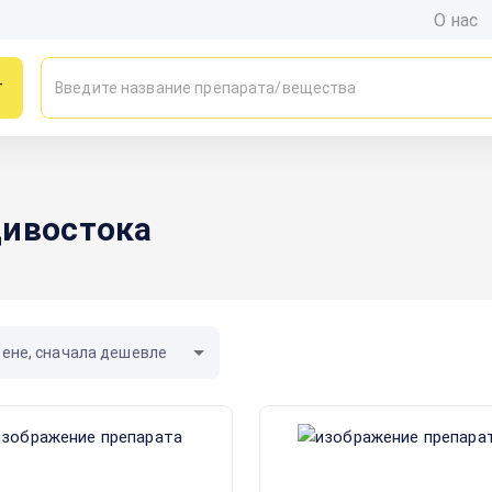
О нас
г
дивостока
цене, сначала дешевле