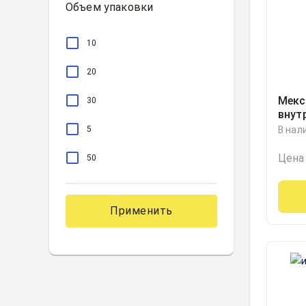
Объем упаковки
10
20
Мекс
30
внут
внут
5
В нал
50мг
5
Цена
50
Применить