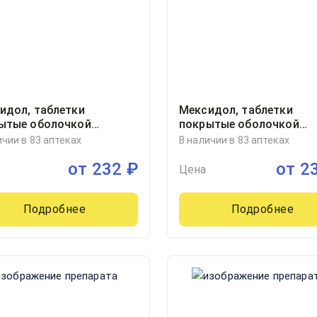
идол, таблетки
Мексидол, таблетки
ытые оболочкой
покрытые оболочкой
иллиграмм блистер, 30
125миллиграмм блистер,
ичии в 83 аптеках
В наличии в 83 аптеках
ЗиО-Здоровье, Россия
от
232
₽
от
2
Цена
Подробнее
Подробнее