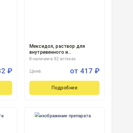
Мексидол, раствор для
внутривенного и
 30,
внутримышечного введения
В наличии в 82 аптеках
50мг/мл ампула 2миллилитр,
32
₽
от
417
₽
10
Цена
Подробнее