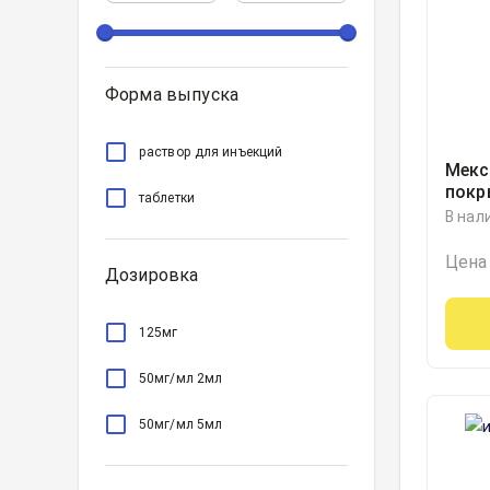
Форма выпуска
раствор для инъекций
Мекс
покр
таблетки
125м
В нал
Цена
Дозировка
125мг
50мг/мл 2мл
50мг/мл 5мл