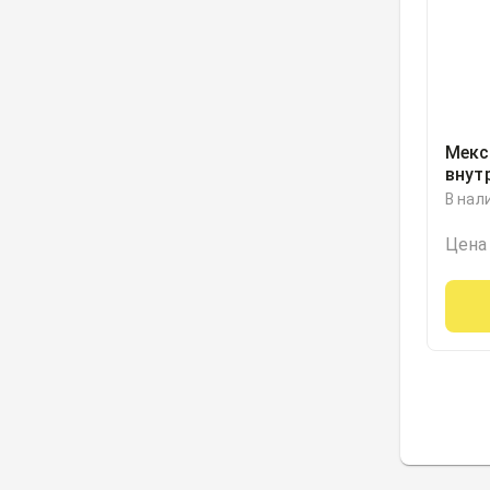
Мекс
внут
внут
В нал
50мг
10
Цена