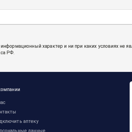
 информационный характер и ни при каких условиях не я
са РФ.
компании
нас
нтакты
дключить аптеку
рсональные данные