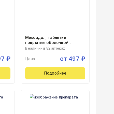
Мексидол, таблетки
покрытые оболочкой
 50
125миллиграмм блистер, 50,
В наличии в 82 аптеках
ЗиО-Здоровье, Россия
97
₽
от
497
₽
Цена
Подробнее