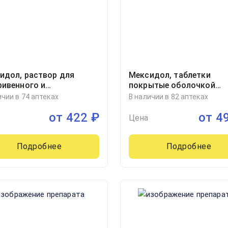
идол, раствор для
Мексидол, таблетки
ривенного и
покрытые оболочкой
римышечного введения
125миллиграмм блистер,
ичии в 74 аптеках
В наличии в 82 аптеках
/мл ампула 5миллилитр,
от
422
₽
от
4
Цена
Подробнее
Подробнее