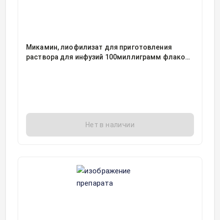
Микамин, лиофилизат для приготовления
раствора для инфузий 100миллиграмм флакон,
1, Астеллас Тояма Ко. Лтд, упаковано Астеллас
Ирланд Ко
Нет в наличии