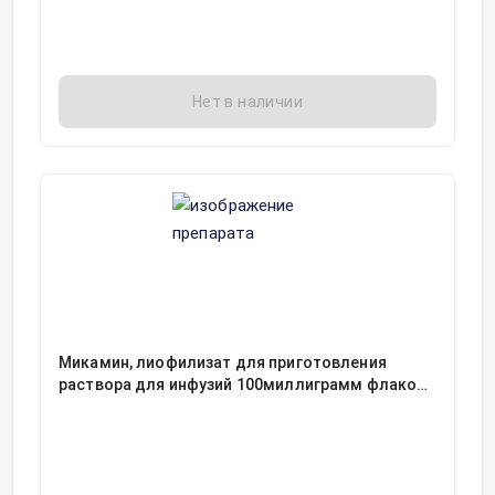
Нет в наличии
Микамин, лиофилизат для приготовления
раствора для инфузий 100миллиграмм флакон,
1, Астеллас Фарма Тех Ко. Лтд./Ортат, Япония