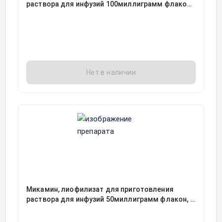
раствора для инфузий 100миллиграмм флакон,
1, Астеллас Тояма Ко. Лтд, упаковано Астеллас
Ирланд Ко, Лтд, Япония
Нет в наличии
Микамин, лиофилизат для приготовления
раствора для инфузий 50миллиграмм флакон, 1,
Астеллас Фарма Тех Ко. Лтд./Ортат, Япония