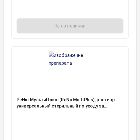
Нет в наличии
РеНю МультиПлюс (ReNu MultiPlus), раствор
универсальный стерильный по уходу за
мягкими контактными линзами фл 360мл, 1,
Бауш энд Ломб ИОМ S.p.a, Италия