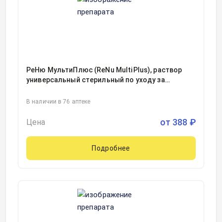
РеНю МультиПлюс (ReNu MultiPlus), раствор
универсальный стерильный по уходу за
мягкими контактными линзами фл 120мл, 1
В наличии в 76 аптеке
от
388
₽
Цена
Подробнее