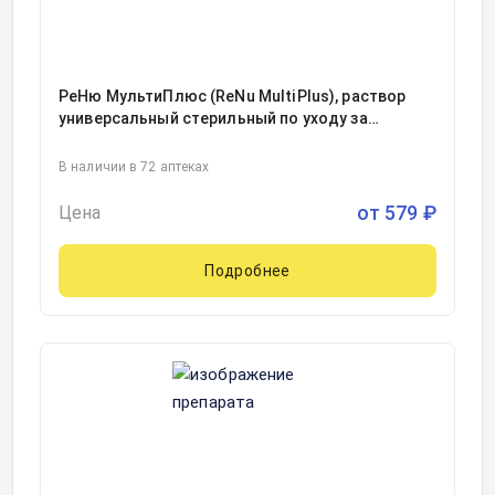
РеНю МультиПлюс (ReNu MultiPlus), раствор
универсальный стерильный по уходу за
мягкими контактными линзами фл 360мл, 1
В наличии в 72 аптеках
от
579
₽
Цена
Подробнее