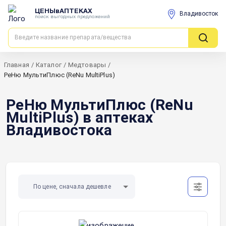
ЦЕНЫвАПТЕКАХ
Владивосток
поиск выгодных предложений
Главная
/
Каталог
/
Медтовары
/
РеНю МультиПлюс (ReNu MultiPlus)
РеНю МультиПлюс (ReNu
MultiPlus) в аптеках
Владивостока
По цене, сначала дешевле