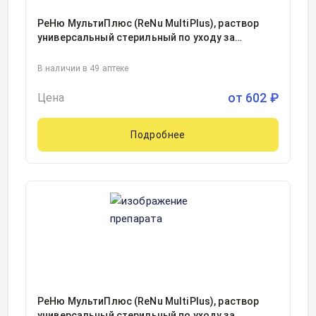
РеНю МультиПлюс (ReNu MultiPlus), раствор
универсальный стерильный по уходу за
мягкими контактными линзами фл 240мл, 1
В наличии в 49 аптеке
от
602
₽
Цена
Подробнее
РеНю МультиПлюс (ReNu MultiPlus), раствор
универсальный стерильный по уходу за