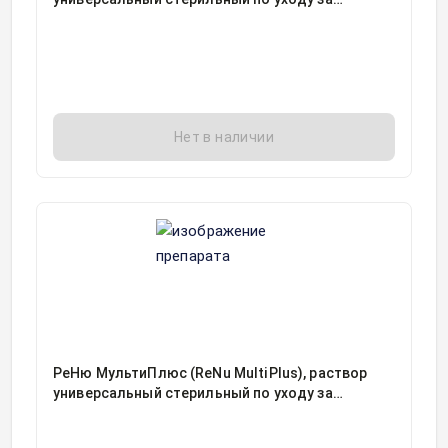
мягкими контактными линзами фл 120мл, 1,
Бауш и Ломб, Италия
Нет в наличии
РеНю МультиПлюс (ReNu MultiPlus), раствор
универсальный стерильный по уходу за
мягкими контактными линзами фл 240мл, 1,
Бауш и Ломб, Италия