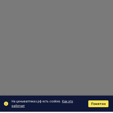
На ценываптеках.рф есть cookies.
Как это
Понятно
работает
Поиск
Корзина
Отзыв
Заказы
Меню