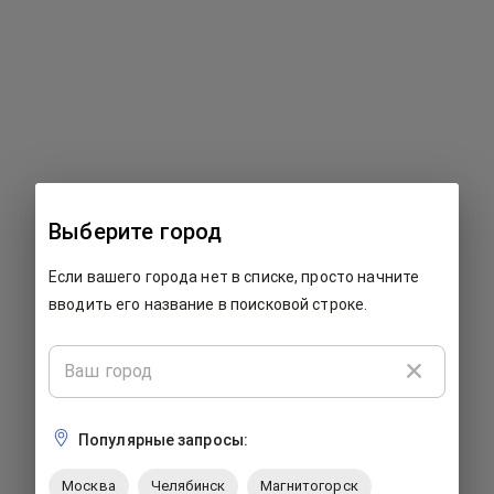
500: Что-то пошло не так...
Выберите город
К сожалению, на этой странице произошла ошибка. Мы
Если вашего города нет в списке, просто начните
работаем над ее исправлением. Пожалуйста, закройте
страницу и попробуйте вернуться позже.
вводить его название в поисковой строке.
Популярные запросы:
Москва
Челябинск
Магнитогорск