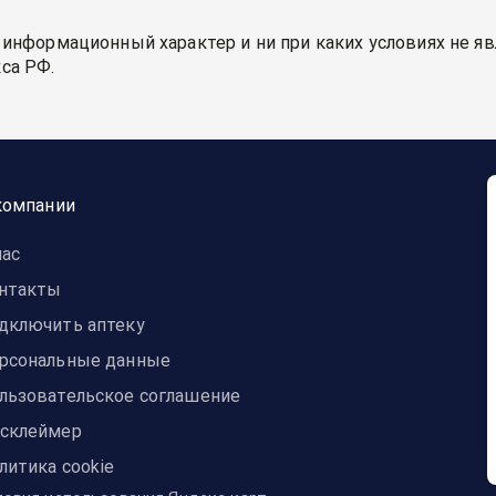
 информационный характер и ни при каких условиях не я
са РФ.
компании
нас
нтакты
дключить аптеку
рсональные данные
льзовательское соглашение
склеймер
литика cookie