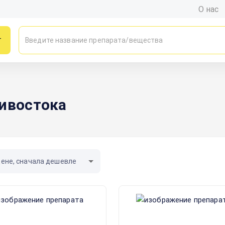
О нас
г
дивостока
цене, сначала дешевле