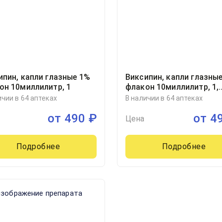
ипин, капли глазные 1%
Виксипин, капли глазны
он 10миллилитр, 1
флакон 10миллилитр, 1,
Гротекс ООО, Россия
ичии в 64 аптеках
В наличии в 64 аптеках
от
490
₽
от
4
Цена
Подробнее
Подробнее