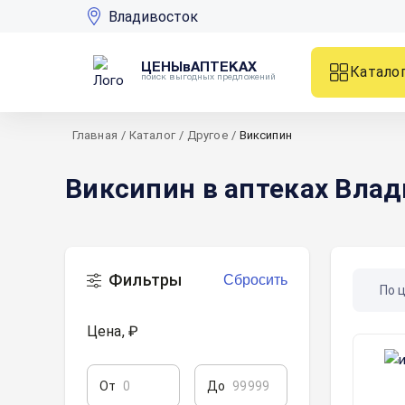
Владивосток
ЦЕНЫвАПТЕКАХ
Катало
поиск выгодных предложений
Главная
/
Каталог
/
Другое
/
Виксипин
Виксипин в аптеках Вла
Фильтры
Сбросить
По 
Цена, ₽
От
До