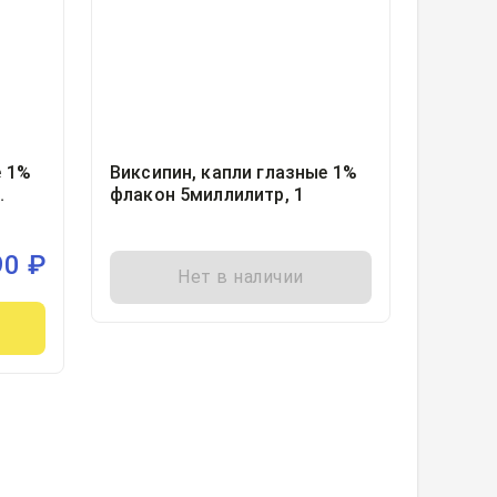
е 1%
Виксипин, капли глазные 1%
флакон 5миллилитр, 1
90
₽
Нет в наличии