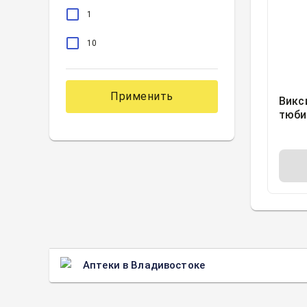
1
10
Применить
Викс
тюби
0.5м
Аптеки в Владивостоке