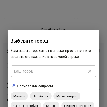
Перейти в блог
Выберите город
Экономьте время и покупайте дешевле!
Если вашего города нет в списке, просто начните
вводить его название в поисковой строке.
Ценываптеках.рф - удобный сервис, который помогает
вам сэкономить время и деньги при покупке в аптеках.
Экономьте до 50% с помощью нашего сервиса.
Вся необходимая информация собрана в одном месте.
Популярные запросы:
Вы можете сравнить предложения аптек, забронировать
нужный товар на нашем сайте и забрать его в удобной
Москва
Челябинск
Магнитогорск
для вас аптеке.
Санкт-Петербург
Казань
Нижний Новгород