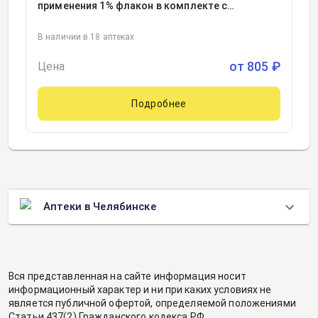
применения 1% флакон в комплекте с
капельницей с крышкой и бушоном
25миллилитр, 1
В наличии в 18 аптеках
от
805
₽
Цена
Подробнее
Аптеки в Челябинске
Вся представленная на сайте информация носит
информационный характер и ни при каких условиях не
является публичной офертой, определяемой положениями
Статьи 437(2) Гражданского кодекса РФ.