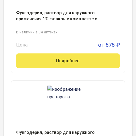
Фунгодерил, раствор для наружного
применения 1% флакон в комплекте с
капельницей с крышкой и бушоном
15миллилитр, 1, Нижфарм АО, Россия
В наличии в 34 аптеках
от
575
₽
Цена
Подробнее
Фунгодерил, раствор для наружного