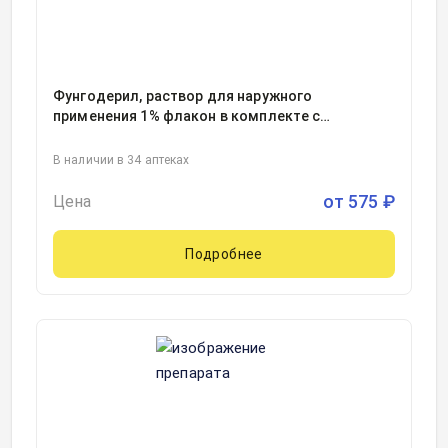
Фунгодерил, раствор для наружного
применения 1% флакон в комплекте с
капельницей с крышкой и бушоном
15миллилитр, 1
В наличии в 34 аптеках
от
575
₽
Цена
Подробнее