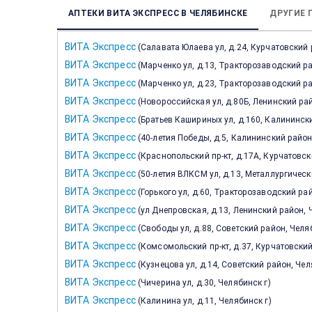
АПТЕКИ ВИТА ЭКСПРЕСС В ЧЕЛЯБИНСКЕ
ДРУГИЕ 
ВИТА Экспресс
(
Салавата Юлаева ул, д.24, Курчатовский 
ВИТА Экспресс
(
Марченко ул, д.13, Тракторозаводский ра
ВИТА Экспресс
(
Марченко ул, д.23, Тракторозаводский ра
ВИТА Экспресс
(
Новороссийская ул, д.80Б, Ленинский рай
ВИТА Экспресс
(
Братьев Кашириных ул, д.160, Калининск
ВИТА Экспресс
(
40-летия Победы, д.5, Калининский район
ВИТА Экспресс
(
Краснопольский пр-кт, д.17А, Курчатовск
ВИТА Экспресс
(
50-летия ВЛКСМ ул, д.13, Металлургическ
ВИТА Экспресс
(
Горького ул, д.60, Тракторозаводский ра
ВИТА Экспресс
(
ул Днепровская, д.13, Ленинский район, 
ВИТА Экспресс
(
Свободы ул, д.88, Советский район, Челя
ВИТА Экспресс
(
Комсомольский пр-кт, д.37, Курчатовский
ВИТА Экспресс
(
Кузнецова ул, д.14, Советский район, Чел
ВИТА Экспресс
(
Чичерина ул, д.30, Челябинск г
)
ВИТА Экспресс
(
Калинина ул, д.11, Челябинск г
)