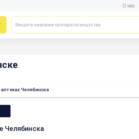
О нас
г
нске
т аптеках Челябинска
те Челябинска