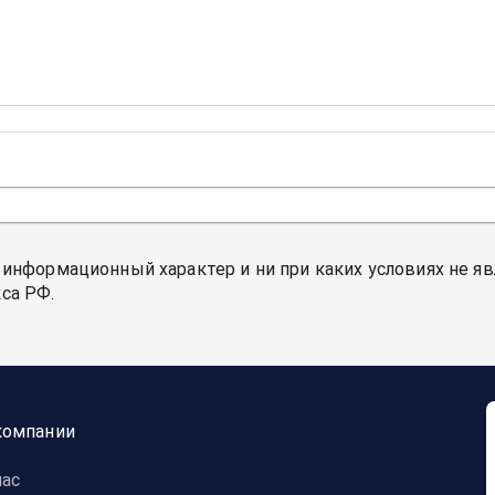
)
лябинск г
)
лябинск г
)
 Челябинск г
)
 информационный характер и ни при каких условиях не я
са РФ.
елябинск г
)
компании
нас