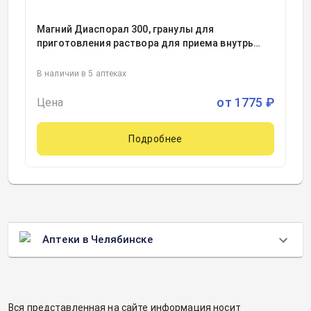
Магний Диаспорал 300, гранулы для
приготовления раствора для приема внутрь
297.5миллиграмм пакет 5грамм, 20, Протина
Фармацеутише ГмбХ, Германия
В наличии в 5 аптеках
от
1775
₽
Цена
Подробнее
Аптеки в Челябинске
Вся представленная на сайте информация носит