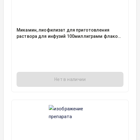
Микамин, лиофилизат для приготовления
раствора для инфузий 100миллиграмм флакон,
1, Астеллас Тояма Ко. Лтд, упаковано Астеллас
Ирланд Ко
Нет в наличии