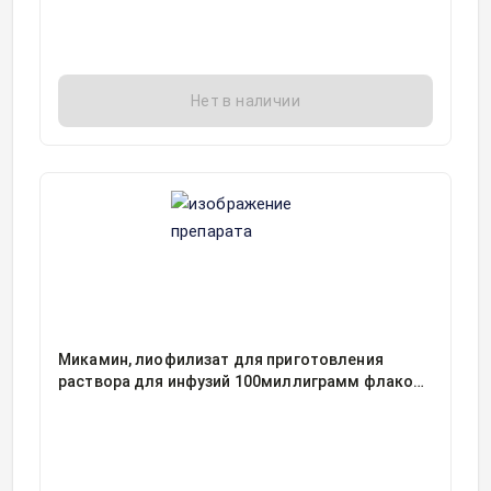
Нет в наличии
Микамин, лиофилизат для приготовления
раствора для инфузий 100миллиграмм флакон,
1, Астеллас Фарма Тех Ко. Лтд./Ортат, Япония