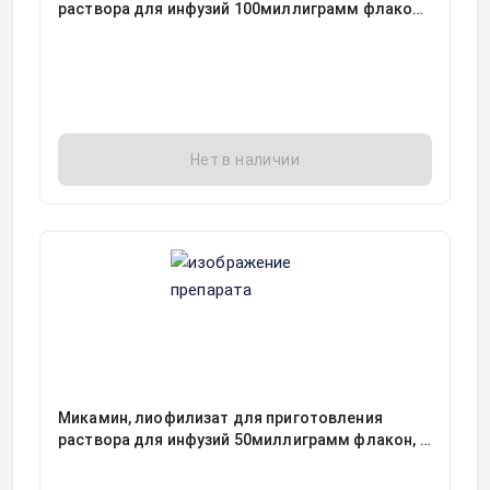
раствора для инфузий 100миллиграмм флакон,
1, Астеллас Тояма Ко. Лтд, упаковано Астеллас
Ирланд Ко, Лтд, Япония
Нет в наличии
Микамин, лиофилизат для приготовления
раствора для инфузий 50миллиграмм флакон, 1,
Астеллас Фарма Тех Ко. Лтд./Ортат, Япония