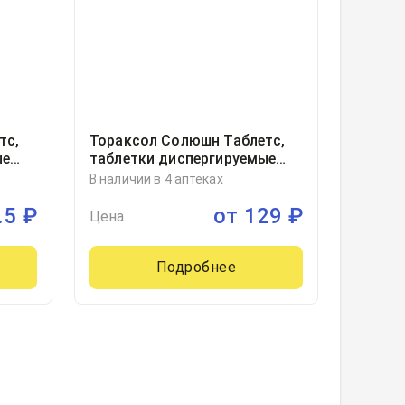
тс,
Тораксол Солюшн Таблетс,
ые
таблетки диспергируемые
10,
30миллиграмм блистер, 10
В наличии в 4 аптеках
.5
₽
от
129
₽
Цена
Подробнее