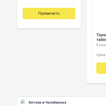
Применить
Тора
табл
30ми
В нал
Озон
Цена
Аптеки в Челябинске