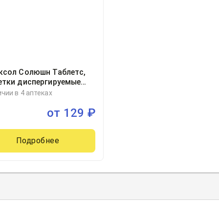
ксол Солюшн Таблетс,
етки диспергируемые
ллиграмм блистер, 10,
ичии в 4 аптеках
 ООО, Россия
от
129
₽
Подробнее