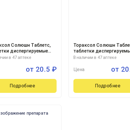
ксол Солюшн Таблетс,
Тораксол Солюшн Табле
етки диспергируемые
таблетки диспергируем
ллиграмм блистер, 10
60миллиграмм блистер, 
ичии в 47 аптеке
В наличии в 47 аптеке
Озон ООО, Россия
от
20.5
₽
от
20
Цена
Подробнее
Подробнее