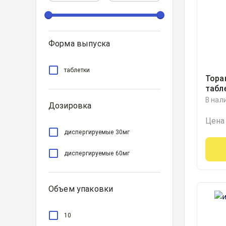
Форма выпуска
таблетки
Тора
табл
60ми
В нал
Дозировка
Цена
диспергируемые 30мг
диспергируемые 60мг
Объем упаковки
10