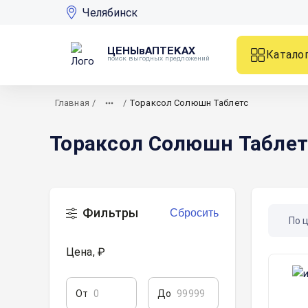
Челябинск
ЦЕНЫвАПТЕКАХ
Катало
поиск выгодных предложений
Главная
/
/
Тораксол Солюшн Таблетс
Тораксол Солюшн Таблет
Фильтры
Сбросить
По 
Цена, ₽
От
До