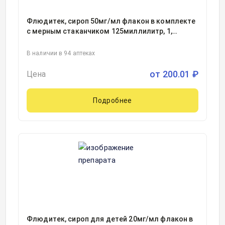
Флюдитек, сироп 50мг/мл флакон в комплекте
с мерным стаканчиком 125миллилитр, 1,
Юнитер Ликвид Мануфэкчуринг/Иннотера Шузи,
Франция
В наличии в 94 аптеках
от
200.01
₽
Цена
Подробнее
Флюдитек, сироп для детей 20мг/мл флакон в