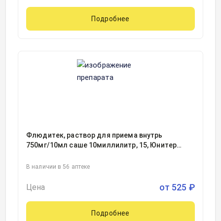
Подробнее
Флюдитек, раствор для приема внутрь
750мг/10мл саше 10миллилитр, 15, Юнитер
Ликвид Мануфэкчуринг/Иннотера Шузи,
Франция
В наличии в 56 аптеке
от
525
₽
Цена
Подробнее