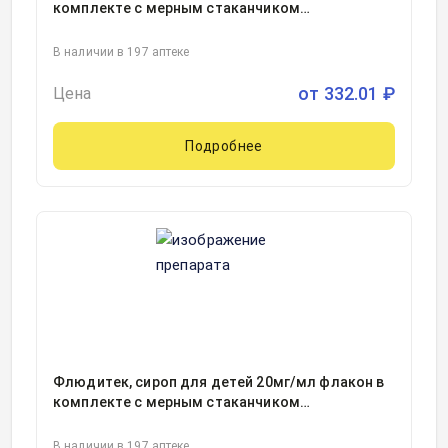
комплекте с мерным стаканчиком
125миллилитр, 1
В наличии в 197 аптеке
от
332.01
₽
Цена
Подробнее
Флюдитек, сироп для детей 20мг/мл флакон в
комплекте с мерным стаканчиком
125миллилитр, 1, Юнитер Ликвид
Мануфэкчуринг/Иннотера Шузи, Франция
В наличии в 197 аптеке