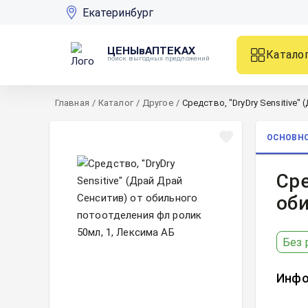
Екатеринбург
ЦЕНЫвАПТЕКАХ
Катало
поиск выгодных предложений
Главная
/
Каталог
/
Другое
/
Средство, "DryDry Sensitive
ОСНОВН
Сре
оби
Без 
Инфо