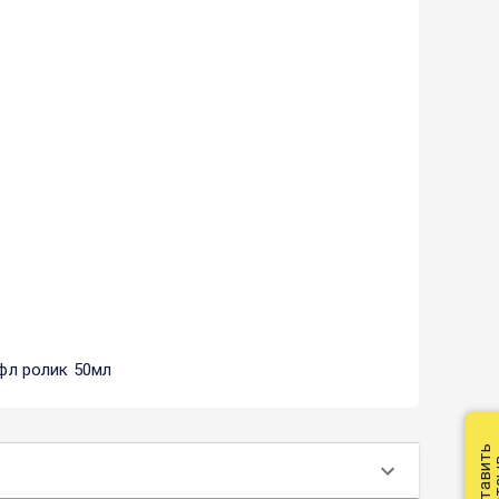
 фл ролик 50мл
Оставить
от