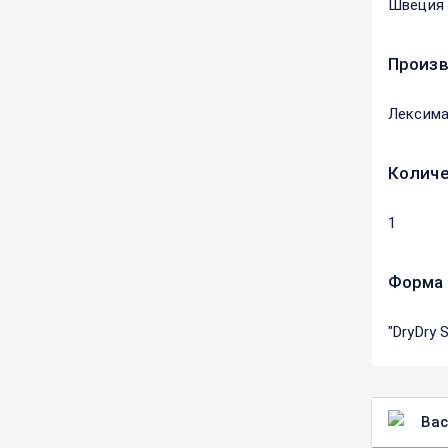
Швеция
Произ
Лексима
Количе
1
Форма 
"DryDry
Вас