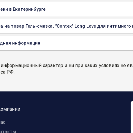
еки в Екатеринбурге
а на товар Гель-смазка, "Contex" Long Love для интимного
одная информация
 информационный характер и ни при каких условиях не я
са РФ.
компании
нас
нтакты