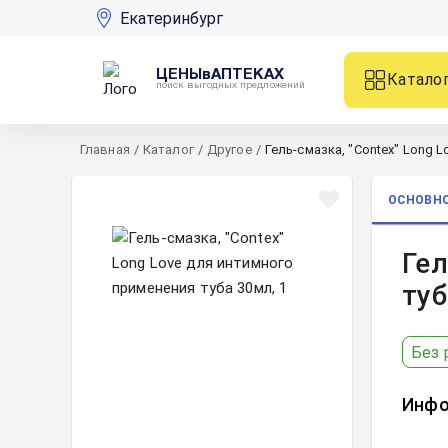
Екатеринбург
ЦЕНЫвАПТЕКАХ
Катало
поиск выгодных предложений
Главная
/
Каталог
/
Другое
/
Гель-смазка, "Contex" Long 
ОСНОВН
Гел
туб
Без 
Инфо