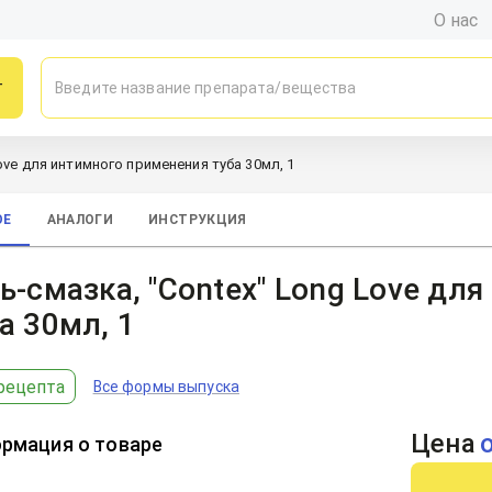
О нас
г
Love для интимного применения туба 30мл, 1
ОЕ
АНАЛОГИ
ИНСТРУКЦИЯ
ь-смазка, "Contex" Long Love дл
а 30мл, 1
рецепта
Все формы выпуска
Цена
рмация о товаре