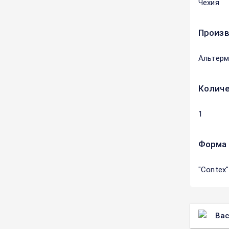
Чехия
Произ
Альтерм
Количе
1
Форма 
"Contex
Вас