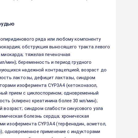
рудью
ропиридинового ряда или любому компоненту
енокардия; обструкция выносящего тракта левого
а миокарда; тяжелая печеночная
л/мин); беременность и период грудного
ьзующихся надежной контрацепцией; возраст до
мость лактозы, дефицит лактазы, синдром
иторами изофермента CYP3A4 (кетоконазол,
нный прием с циклоспорином; одновременный
сть (клиренс креатинина более 30 мл/мин);
й возраст; синдром слабости синусового узла
емическая болезнь сердца; хроническая
ми изофермента CYP3A4 (терфенадин, асметол,
ин); одновременное применение с индукторами