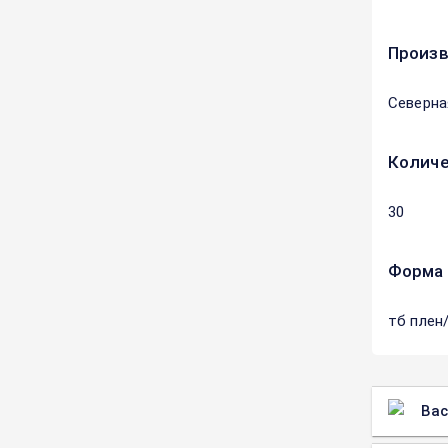
Произ
Северна
Количе
30
Форма 
тб плен
Вас