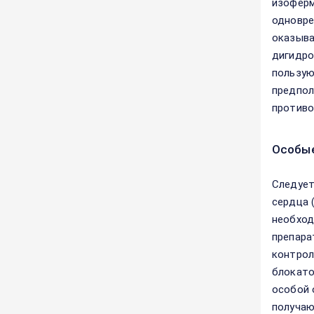
изоферм
одновре
оказыва
дигидро
пользую
предпол
противо
Особые
Следует
сердца 
необход
препара
контрол
блокато
особой 
получаю