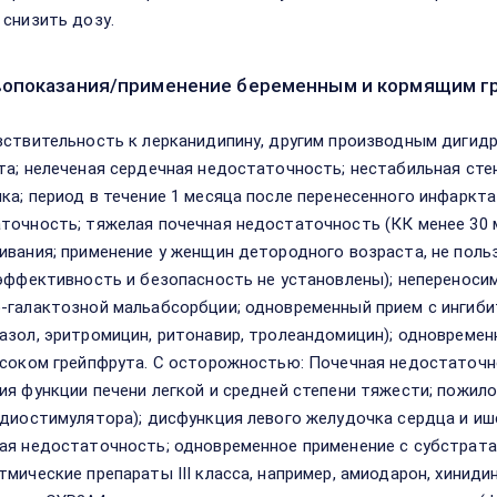
 снизить дозу.
опоказания/применение беременным и кормящим г
вствительность к лерканидипину, другим производным дигид
та; нелеченая сердечная недостаточность; нестабильная ст
ка; период в течение 1 месяца после перенесенного инфаркт
точность; тяжелая почечная недостаточность (КК менее 30 м
ивания; применение у женщин детородного возраста, не пол
(эффективность и безопасность не установлены); непереноси
-галактозной мальабсорбции; одновременный прием с ингиб
азол, эритромицин, ритонавир, тролеандомицин); одновреме
 соком грейпфрута. С осторожностью: Почечная недостаточно
ия функции печени легкой и средней степени тяжести; пожило
рдиостимулятора); дисфункция левого желудочка сердца и иш
ая недостаточность; одновременное применение с субстрата
тмические препараты III класса, например, амиодарон, хинид