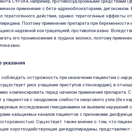
ента CYP3A4, например, противосудорожными средствами (ф
менное применение с бета-адреноблокаторами, дигоксином. 
л тератогенного действия, однако тератогенные эффекты от
пиридина. Поэтому применение препарата при беременности и
щихся надежной контрацепцией, противопоказано. Вследств
агать его проникновение в грудное молоко, поэтому применен
показано.
 указания
 соблюдать осторожность при назначении пациентам с нару
(существует риск учащения приступов стенокардии), в отнош
имо компенсировать перед началом применения препарата. 
т у пациентов с синдромом слабости синусового узла (без ка
ируемые исследования гемодинамики не выявили нарушений с
рами кальциевых каналов пациентов с признаками дисфункц
осторожностью. Существует также мнение о том, что пацие
щие короткодействующие дигидропиридины, представляют с