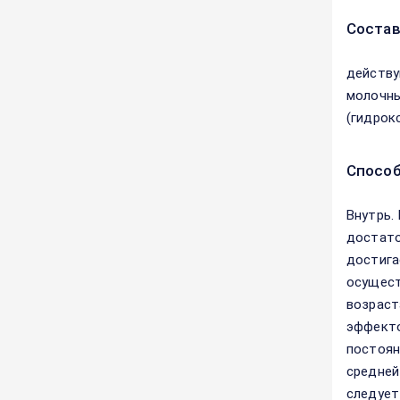
Соста
действу
молочный
(гидрокс
Способ
Внутрь.
достато
достига
осущест
возраст
эффекто
постоян
средней
следует