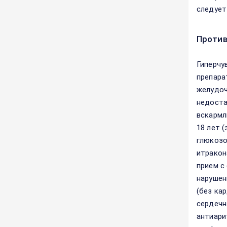
следует
Против
Гиперчу
препара
желудоч
недоста
вскармл
18 лет 
глюкозо
итракон
прием с
нарушен
(без ка
сердечн
антиари