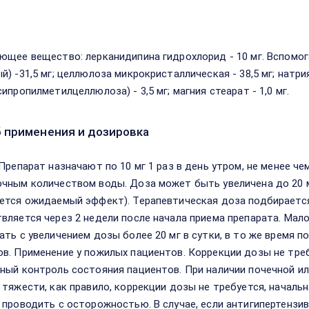
в
ющее вещество: лерканидипина гидрохлорид - 10 мг. Вспомо
) -31,5 мг; целлюлоза микрокристаллическая - 38,5 мг; натрия
ипропилметилцеллюлоза) - 3,5 мг; магния стеарат - 1,0 мг.
 применения и дозировка
 Препарат назначают по 10 мг 1 раз в день утром, не менее че
чным количеством воды. Доза может быть увеличена до 20 мг 
ется ожидаемый эффект). Терапевтическая доза подбирается
вляется через 2 недели после начала приема препарата. Мал
ать с увеличением дозы более 20 мг в сутки, в то же время 
в. Применение у пожилых пациентов. Коррекции дозы не треб
ный контроль состояния пациентов. При наличии почечной и
 тяжести, как правило, коррекции дозы не требуется, начальна
 проводить с осторожностью. В случае, если антигипертенз