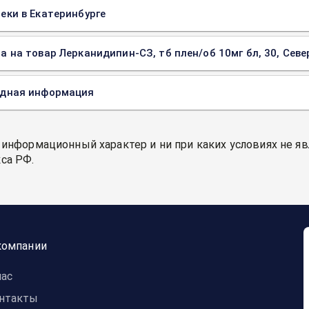
еки в Екатеринбурге
а на товар Лерканидипин-СЗ, тб плен/об 10мг бл, 30, Севе
одная информация
 информационный характер и ни при каких условиях не я
са РФ.
компании
нас
нтакты