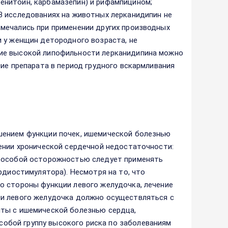
енитоин, карбамазепин) и рифампицином;
В исследованиях на животных лерканидипин не
мечались при применении других производных
 у женщин детородного возраста, не
ие высокой липофильности лерканидипина можно
ие препарата в период грудного вскармливания
шением функции почек, ишемической болезнью
ении хронической сердечной недостаточности:
С особой осторожностью следует применять
рдиостимулятора). Несмотря на то, что
о стороны функции левого желудочка, лечение
ии левого желудочка должно осуществляться с
нты с ишемической болезнью сердца,
обой группу высокого риска по заболеваниям