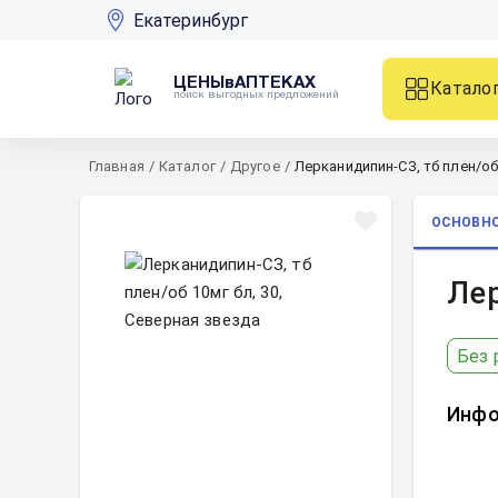
Екатеринбург
ЦЕНЫвАПТЕКАХ
Катало
поиск выгодных предложений
Главная
/
Каталог
/
Другое
/
Лерканидипин-СЗ, тб плен/об 
ОСНОВН
Лер
Без 
Инфо