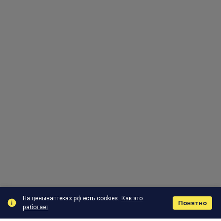
На ценываптеках.рф есть cookies.
Как это
Понятно
работает
Поиск
Корзина
Отзыв
Заказы
Меню