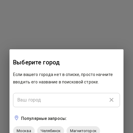
500: Что-то пошло не так...
Выберите город
К сожалению, на этой странице произошла ошибка. Мы
Если вашего города нет в списке, просто начните
работаем над ее исправлением. Пожалуйста, закройте
страницу и попробуйте вернуться позже.
вводить его название в поисковой строке.
Популярные запросы:
Москва
Челябинск
Магнитогорск