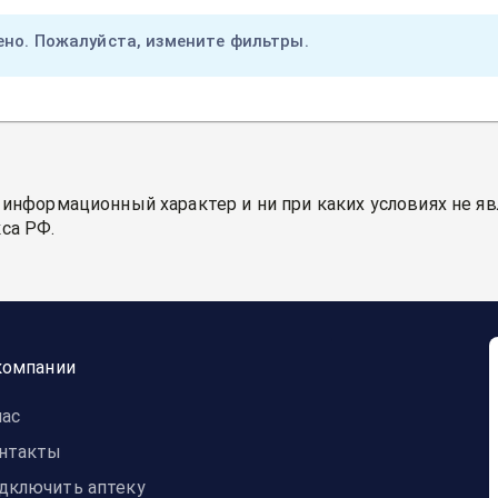
ено. Пожалуйста, измените фильтры.
 информационный характер и ни при каких условиях не я
са РФ.
компании
нас
нтакты
дключить аптеку