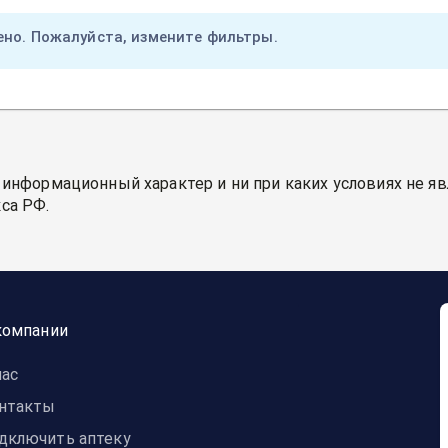
ено. Пожалуйста, измените фильтры.
 информационный характер и ни при каких условиях не я
са РФ.
компании
нас
нтакты
дключить аптеку