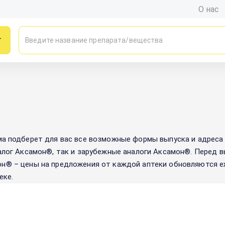
О нас
г
а подберет для вас все возможные формы выпуска и адреса 
алог
Аксамон®
, так и зарубежные аналоги
Аксамон®
. Перед 
он®
– цены на предложения от каждой аптеки обновляются е
еке.