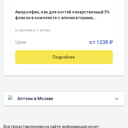
Аморолфин, лак для ногтей лекарственный 5%
флакон в комплекте с аппликаторами,
пилочками для ногтей, тампонами
очищающими 2.5миллилитр, 1
В наличии в 1 аптеке
от
1238
₽
Цена
Подробнее
Аптеки в Москве
Вся представленная на сайте информация носит