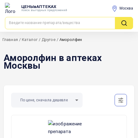
ЦЕНЫвАПТЕКАХ
Москва
поиск выгодных предложений
Главная
/
Каталог
/
Другое
/
Аморолфин
Аморолфин в аптеках
Москвы
По цене, сначала дешевле