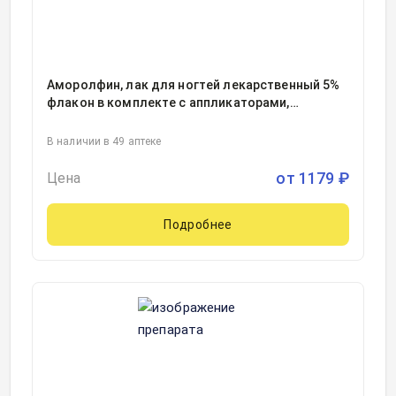
Аморолфин, лак для ногтей лекарственный 5%
флакон в комплекте с аппликаторами,
пилочками для ногтей, тампонами
очищающими 3миллилитр, 1
В наличии в 49 аптеке
от
1179
₽
Цена
Подробнее