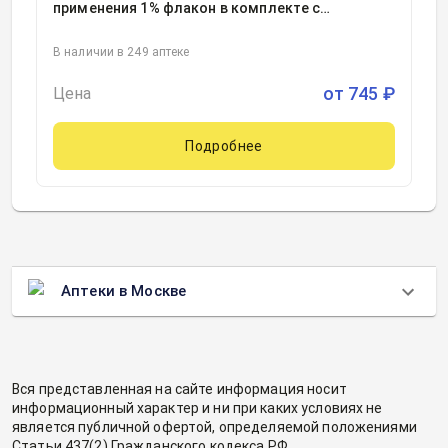
применения 1% флакон в комплекте с
капельницей с крышкой и бушоном
25миллилитр, 1
В наличии в 249 аптеке
от
745
₽
Цена
Подробнее
Аптеки в Москве
Вся представленная на сайте информация носит
информационный характер и ни при каких условиях не
является публичной офертой, определяемой положениями
Статьи 437(2) Гражданского кодекса РФ.