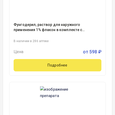
Фунгодерил, раствор для наружного
применения 1% флакон в комплекте с
капельницей с крышкой и бушоном
15миллилитр, 1
В наличии в 286 аптеке
от
598
₽
Цена
Подробнее