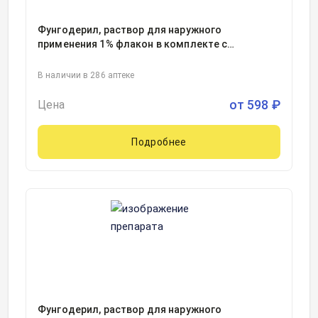
Фунгодерил, раствор для наружного
применения 1% флакон в комплекте с
капельницей с крышкой и бушоном
15миллилитр, 1, Нижфарм АО, Россия
В наличии в 286 аптеке
от
598
₽
Цена
Подробнее
Фунгодерил, раствор для наружного