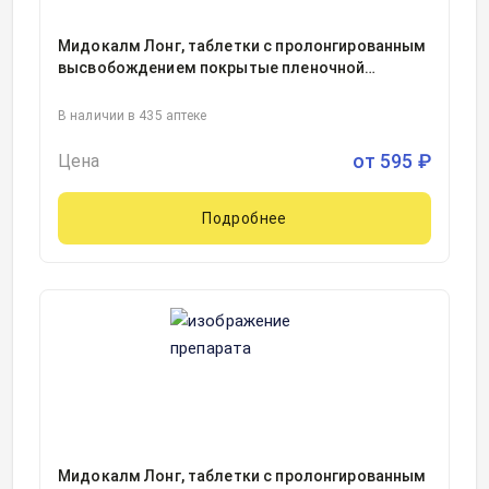
Мидокалм Лонг, таблетки с пролонгированным
высвобождением покрытые пленочной
оболочкой 450миллиграмм блистер, 10, Гедеон
Рихтер Польша, Польша
В наличии в 435 аптеке
от
595
₽
Цена
Подробнее
Мидокалм Лонг, таблетки с пролонгированным