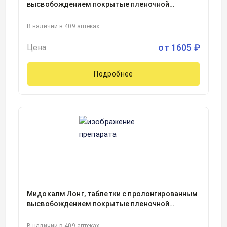
высвобождением покрытые пленочной
оболочкой 450миллиграмм блистер, 30
В наличии в 409 аптеках
от
1605
₽
Цена
Подробнее
Мидокалм Лонг, таблетки с пролонгированным
высвобождением покрытые пленочной
оболочкой 450миллиграмм блистер, 30, Гедеон
Рихтер Польша, Польша
В наличии в 409 аптеках