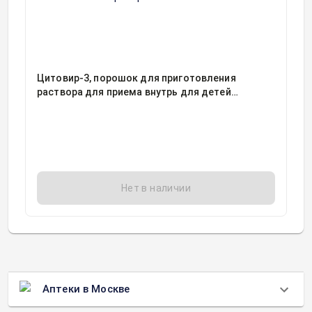
Цитовир-3, порошок для приготовления
раствора для приема внутрь для детей
клубничный флакон в комплекте с мерным
стаканчиком 20грамм, 1, Цитомед Медико-
биологический научно-производственный
комплекс, Россия
Нет в наличии
Аптеки в Москве