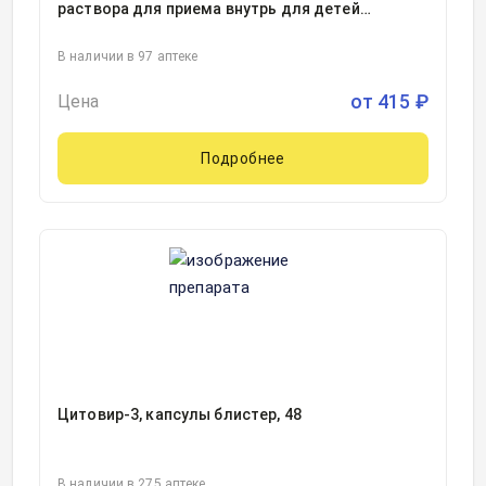
раствора для приема внутрь для детей
апельсиновый флакон в комплекте с мерным
стаканчиком 20грамм, 1
В наличии в 97 аптеке
от
415
₽
Цена
Подробнее
Цитовир-3, капсулы блистер, 48
В наличии в 275 аптеке