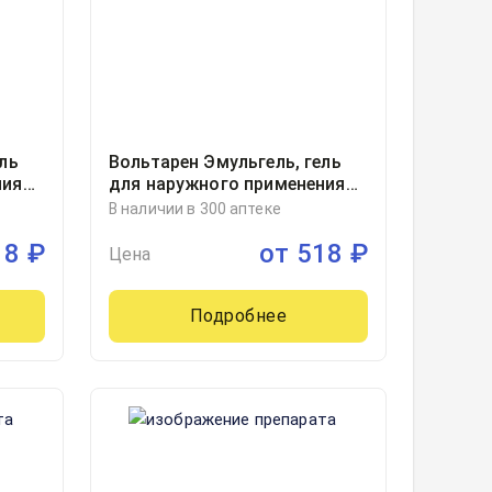
ль
Вольтарен Эмульгель, гель
ния
для наружного применения
2% туба 150грамм, 1,
В наличии в 300 аптеке
Новартис Консьюмер Хелс
18
₽
от
518
₽
С.А., Швейцария
Цена
Подробнее