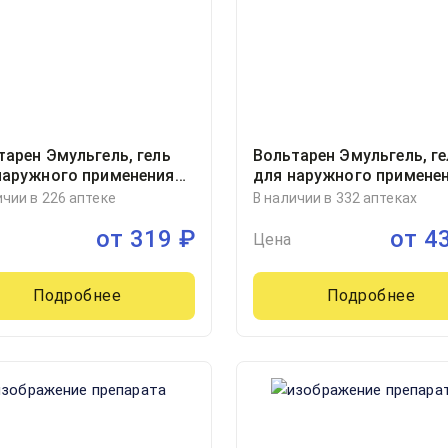
тарен Эмульгель, гель
Вольтарен Эмульгель, ге
наружного применения
для наружного примене
уба 20грамм, 1
2% туба 30грамм, 1
ичии в 226 аптеке
В наличии в 332 аптеках
от
319
₽
от
4
Цена
Подробнее
Подробнее