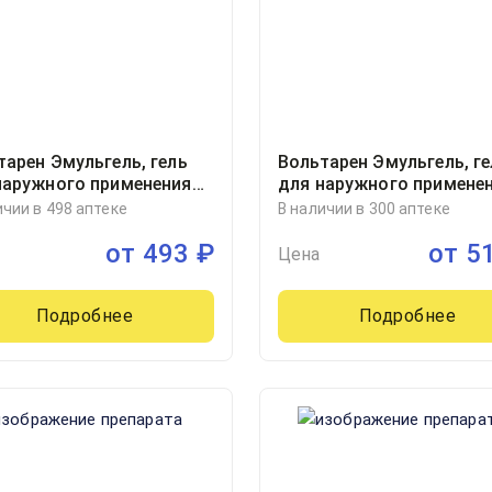
тарен Эмульгель, гель
Вольтарен Эмульгель, ге
наружного применения
для наружного примене
 50грамм, 1, Новартис
2% туба 150грамм, 1
ичии в 498 аптеке
В наличии в 300 аптеке
ьюмер Хелс С.А.,
от
493
₽
от
5
цария
Цена
Подробнее
Подробнее