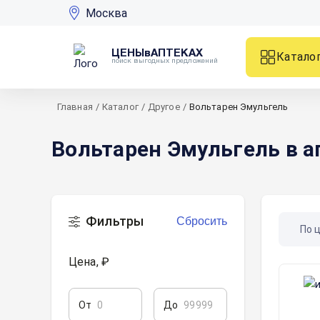
Москва
ЦЕНЫвАПТЕКАХ
Катало
поиск выгодных предложений
Главная
/
Каталог
/
Другое
/
Вольтарен Эмульгель
Вольтарен Эмульгель в 
Фильтры
Сбросить
По 
Цена, ₽
От
До