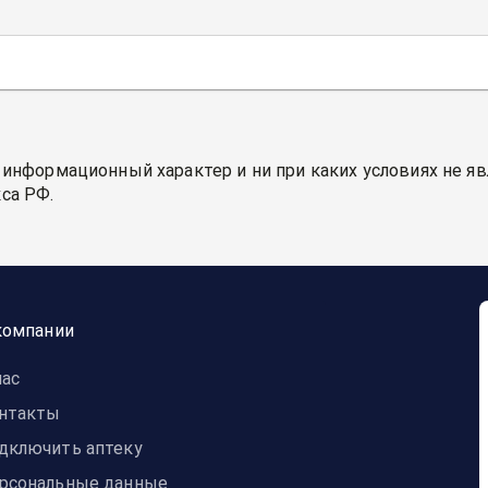
 информационный характер и ни при каких условиях не я
са РФ.
компании
нас
нтакты
дключить аптеку
рсональные данные