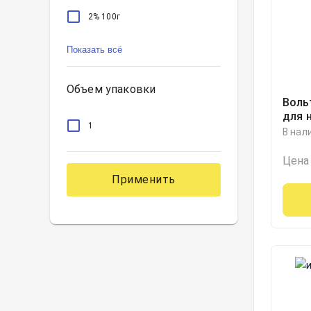
2% 100г
2% 150г
Показать всё
2% 30г
Объем упаковки
Воль
для 
1
туба
В нал
Конс
Швей
Цена
Применить