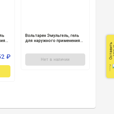
ль
Вольтарен Эмульгель, гель
ния
для наружного применения
Оставить
1% туба 75грамм, 1
от
52
₽
Нет в наличии