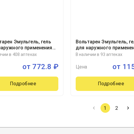
тарен Эмульгель, гель
Вольтарен Эмульгель, ге
наружного применения
для наружного примене
уба 100грамм, 1
1% туба 150грамм, 1
ичии в 408 аптеках
В наличии в 93 аптеках
от
772.8
₽
от
11
Цена
Подробнее
Подробнее
1
2