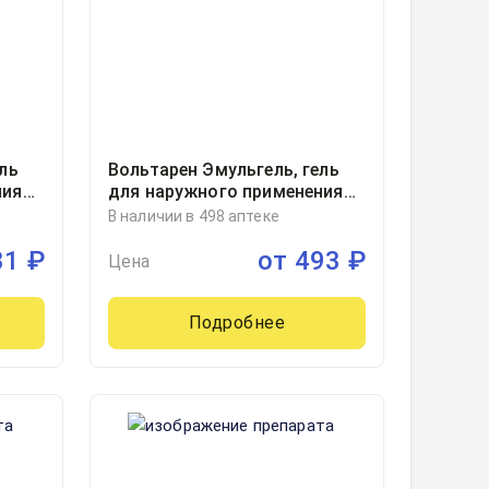
ль
Вольтарен Эмульгель, гель
ния
для наружного применения
туба 50грамм, 1
В наличии в 498 аптеке
31
₽
от
493
₽
Цена
Подробнее