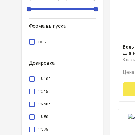
Форма выпуска
гель
Воль
для 
1% т
В нал
Дозировка
Цена
1% 100г
1% 150г
1% 20г
1% 50г
1% 75г