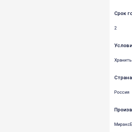
Срок г
2
Услови
Хранить
Страна
Россия
Произ
Миракс