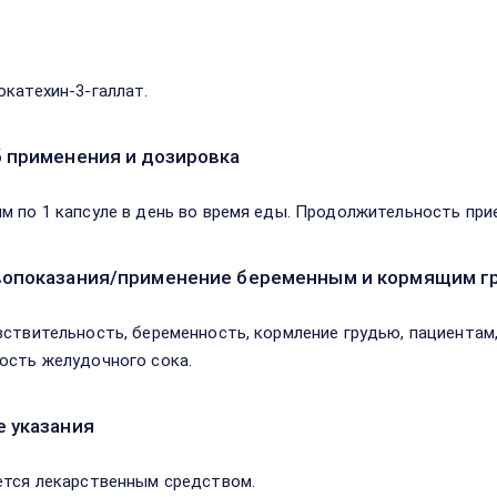
в
окатехин-3-галлат.
 применения и дозировка
м по 1 капсуле в день во время еды. Продолжительность прие
опоказания/применение беременным и кормящим г
вствительность, беременность, кормление грудью, пациента
ость желудочного сока.
 указания
ется лекарственным средством.