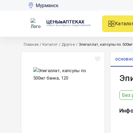
Мурманск
ЦЕНЫвАПТЕКАХ
Катало
поиск выгодных предложений
Главная
/
Каталог
/
Другое
/
Эпигаллат, капсулы по 500мг
ОСНОВН
Эпи
Без 
Инфо