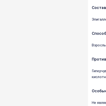
Соста
Эпигалл
Способ
Взрослы
Против
Гиперчу
кислотн
Особые
Не явля