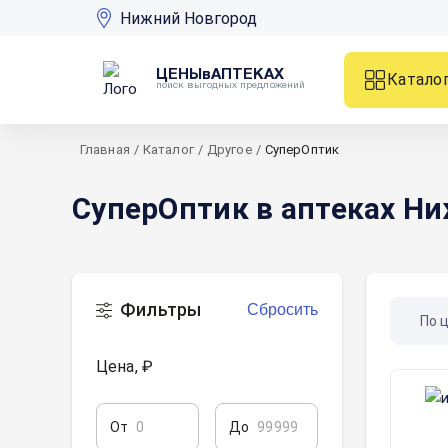
Нижний Новгород
ЦЕНЫвАПТЕКАХ
Катало
поиск выгодных предложений
Главная
/
Каталог
/
Другое
/
СуперОптик
СуперОптик в аптеках Н
Фильтры
Сбросить
По 
Цена, ₽
От
До