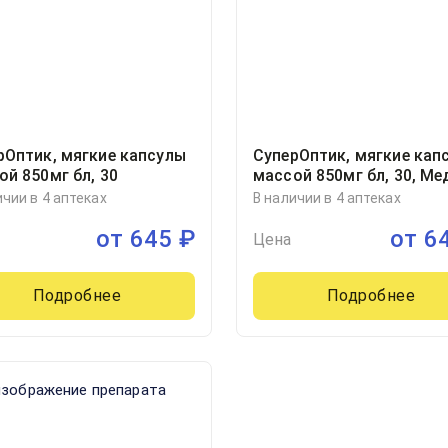
рОптик, мягкие капсулы
СуперОптик, мягкие кап
ой 850мг бл, 30
массой 850мг бл, 30, Ме
Фарма АО, Польша
ичии в 4 аптеках
В наличии в 4 аптеках
от
645
₽
от
6
Цена
Подробнее
Подробнее