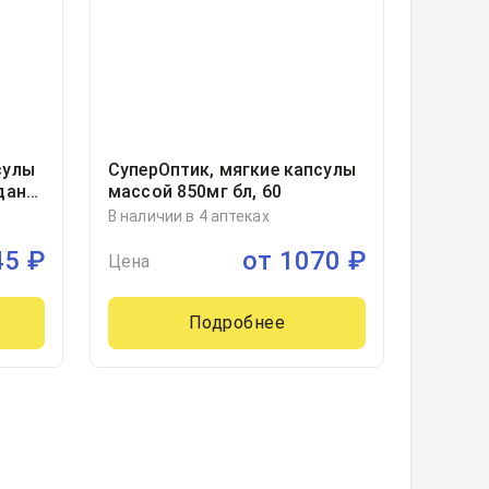
сулы
СуперОптик, мягкие капсулы
дана
массой 850мг бл, 60
В наличии в 4 аптеках
45
₽
от
1070
₽
Цена
Подробнее