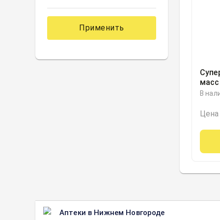
Применить
Супе
масс
Фарм
В нал
Цена
Аптеки в Нижнем Новгороде