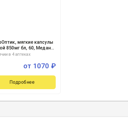
рОптик, мягкие капсулы
ой 850мг бл, 60, Медана
а АО, Польша
ичии в 4 аптеках
от
1070
₽
Подробнее