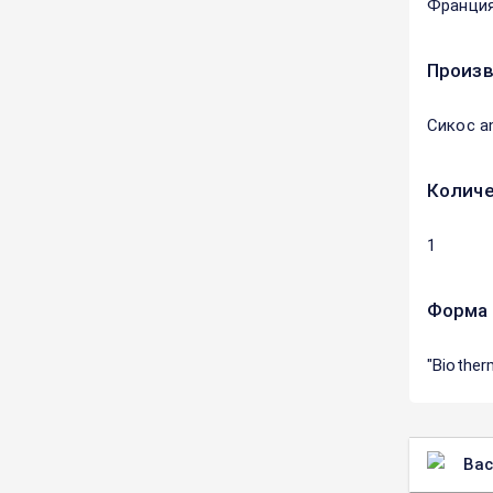
Франци
Произ
Сикос a
Количе
1
Форма 
"Biother
Вас