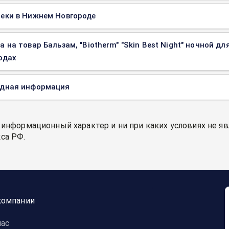
еки в Нижнем Новгороде
а на товар Бальзам, "Biotherm" "Skin Best Night" ночной дл
одах
одная информация
 информационный характер и ни при каких условиях не я
са РФ.
компании
нас