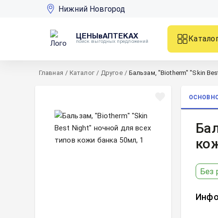
Нижний Новгород
ЦЕНЫвАПТЕКАХ
Катало
поиск выгодных предложений
Главная
/
Каталог
/
Другое
/
Бальзам, "Biotherm" "Skin Be
ОСНОВН
Бал
кож
Без 
Инфо