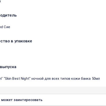
я
водитель
nd Сие
ство в упаковке
выпуска
m" "Skin Best Night" ночной для всех типов кожи банка 50мл
 может заинтересовать