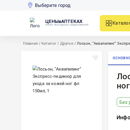
Выберите город
ЦЕНЫвАПТЕКАХ
Катало
поиск выгодных предложений
Главная
/
Каталог
/
Другое
/
Лосьон, "Аквапилинг" Экспре
ОСНОВН
Лос
ног
Без 
Инфо