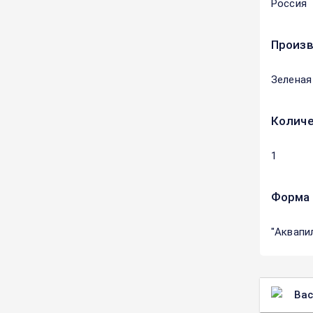
Россия
Произ
Зеленая
Количе
1
Форма 
"Аквапи
Вас