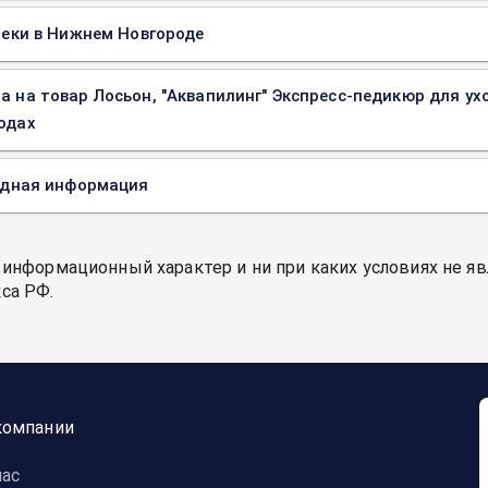
еки в Нижнем Новгороде
а на товар Лосьон, "Аквапилинг" Экспресс-педикюр для ухо
одах
одная информация
 информационный характер и ни при каких условиях не я
са РФ.
компании
нас