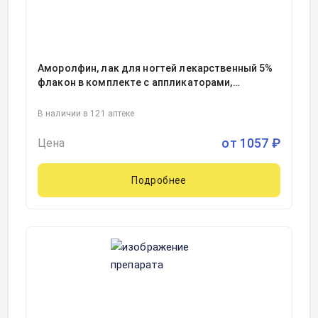
Аморолфин, лак для ногтей лекарственный 5%
флакон в комплекте с аппликаторами,
пилочками для ногтей, тампонами
очищающими 3миллилитр, 1
В наличии в 121 аптеке
от
1057
₽
Цена
Подробнее