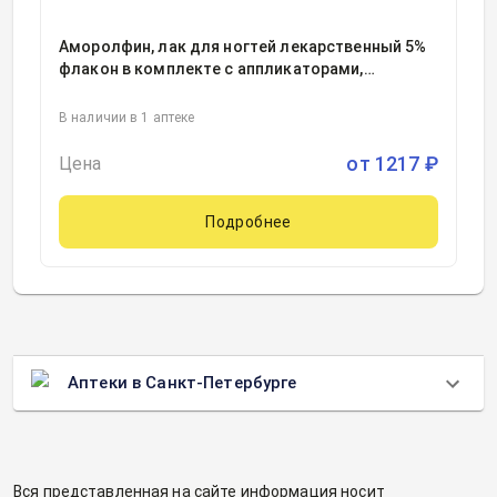
Аморолфин, лак для ногтей лекарственный 5%
флакон в комплекте с аппликаторами,
пилочками для ногтей, тампонами
очищающими 2.5миллилитр, 1
В наличии в 1 аптеке
от
1217
₽
Цена
Подробнее
Аптеки в Санкт-Петербурге
Вся представленная на сайте информация носит