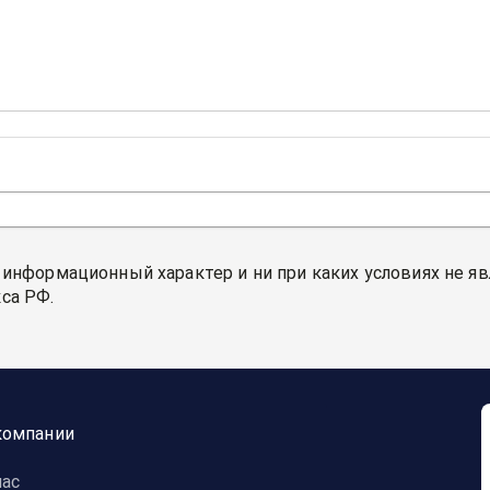
 информационный характер и ни при каких условиях не я
са РФ.
компании
нас