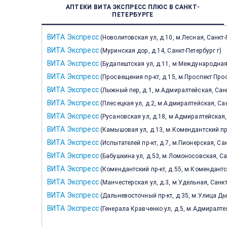
АПТЕКИ ВИТА ЭКСПРЕСС ПЛЮС В САНКТ-
ПЕТЕРБУРГЕ
ВИТА Экспресс
(
Новолитовская ул, д.10, м.Лесная, Санкт-
ВИТА Экспресс
(
Муринская дор, д.14, Санкт-Петербург г
)
ВИТА Экспресс
(
Будапештская ул, д.11, м.Международная,
ВИТА Экспресс
(
Просвещения пр-кт, д.15, м.Проспект Про
ВИТА Экспресс
(
Лыжный пер, д.1, м.Адмиралтейская, Санк
ВИТА Экспресс
(
Плесецкая ул, д.2, м.Адмиралтейская, Сан
ВИТА Экспресс
(
Русановская ул, д.18, м.Адмиралтейская,
ВИТА Экспресс
(
Камышовая ул, д.13, м.Комендантский про
ВИТА Экспресс
(
Испытателей пр-кт, д.7, м.Пионерская, Сан
ВИТА Экспресс
(
Бабушкина ул, д.53, м.Ломоносовская, Са
ВИТА Экспресс
(
Комендантский пр-кт, д.55, м.Комендантс
ВИТА Экспресс
(
Манчестерская ул, д.3, м.Удельная, Санкт
ВИТА Экспресс
(
Дальневосточный пр-кт, д.35, м.Улица Ды
ВИТА Экспресс
(
Генерала Кравченко ул, д.5, м.Адмиралтей