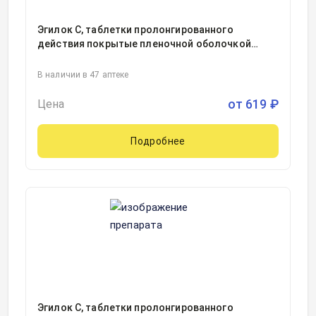
Эгилок С, таблетки пролонгированного
действия покрытые пленочной оболочкой
50миллиграмм блистер, 30, Интас
Фармасьютикалс Лтд, Индия
В наличии в 47 аптеке
от
619
₽
Цена
Подробнее
Эгилок С, таблетки пролонгированного