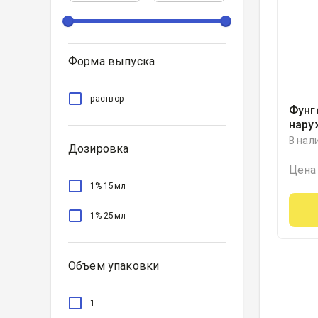
Форма выпуска
раствор
Фунг
нару
флак
В нал
Дозировка
капе
бушо
Цена
1% 15мл
1% 25мл
Объем упаковки
1