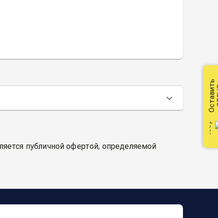
Оставить
от
вляется публичной офертой, определяемой