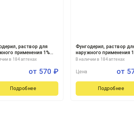
одерил, раствор для
Фунгодерил, раствор дл
жного применения 1%
наружного применения 
он в комплекте с
флакон в комплекте с
ичии в 184 аптеках
В наличии в 184 аптеках
льницей с крышкой и
капельницей с крышкой 
от
570
₽
от
5
ном 15миллилитр, 1
бушоном 15миллилитр, 1
Цена
Нижфарм АО, Россия
Подробнее
Подробнее