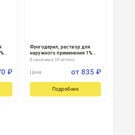
я
Фунгодерил, раствор для
1%
наружного применения 1%
флакон в комплекте с
В наличии в 59 аптеке
и
капельницей с крышкой и
70
₽
от
835
₽
,
бушоном 25миллилитр, 1
Цена
Подробнее