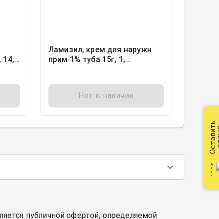
Ламизил, крем для наружн
 14,
прим 1% туба 15г, 1,
кшнз
Новартис Консьюмер Хелс
С.А., Швейцария
Нет в наличии
Оставить
от
вляется публичной офертой, определяемой