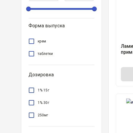
Форма выпуска
крем
Лами
прим 
таблетки
Дозировка
1% 15г
1% 30г
250мг