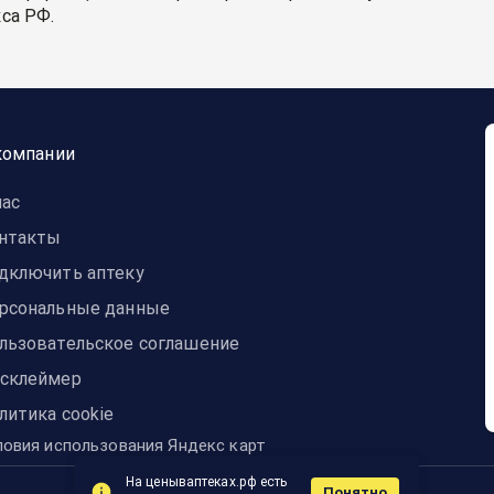
са РФ.
компании
нас
нтакты
дключить аптеку
рсональные данные
льзовательское соглашение
склеймер
литика cookie
ловия использования Яндекс карт
На ценываптеках.рф есть
Понятно