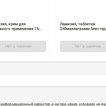
зил, крем для
Ламизил, таблетки
жного применения 1%
250миллиграмм блистер,
 15грамм, 1
Новартис Фарма Прода
ГмбХ, Германия
Нет в наличии
Нет в наличии
 информационный характер и ни при каких условиях не я