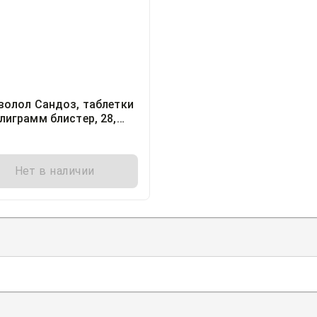
волол Сандоз, таблетки
лиграмм блистер, 28,
оз Илач Санаи ве
арет А.С., Турция
Нет в наличии