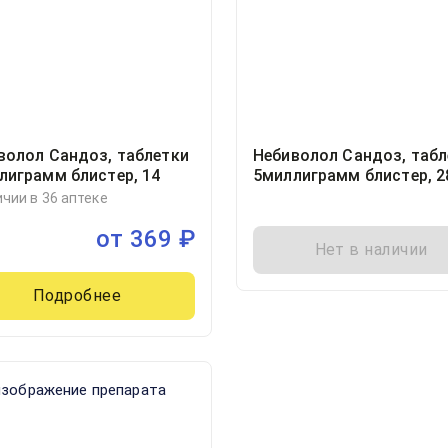
волол Сандоз, таблетки
Небиволол Сандоз, табл
лиграмм блистер, 14
5миллиграмм блистер, 2
ичии в 36 аптеке
от
369
₽
Нет в наличии
Подробнее