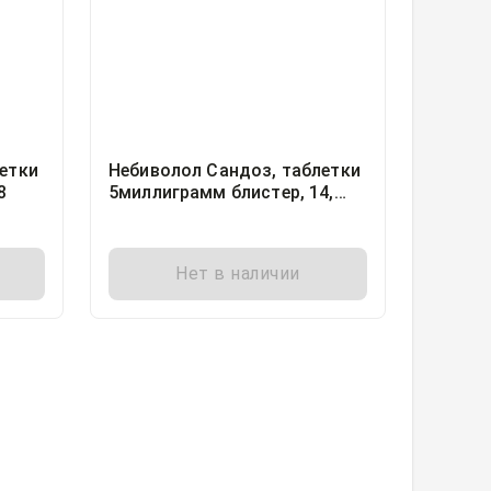
етки
Небиволол Сандоз, таблетки
8
5миллиграмм блистер, 14,
Сандоз Илач Санаи ве
Тиджарет А.С., Турция
Нет в наличии