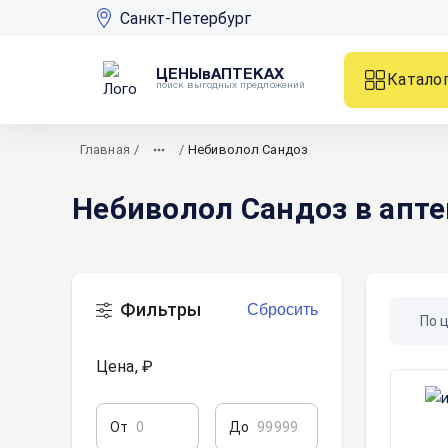
Санкт-Петербург
ЦЕНЫвАПТЕКАХ
Катало
поиск выгодных предложений
Главная
/
/
Небиволол Сандоз
Небиволол Сандоз в апте
Фильтры
Сбросить
По 
Цена, ₽
От
До