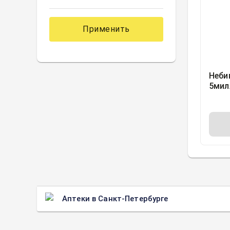
Применить
Неби
5мил
Санд
Тидж
Аптеки в Санкт-Петербурге