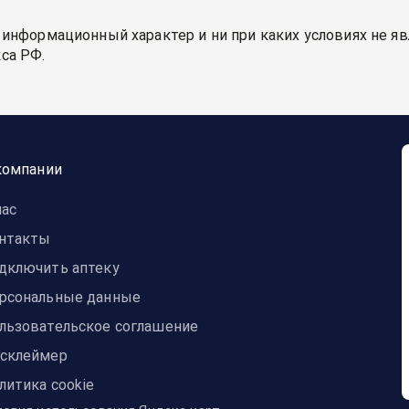
 информационный характер и ни при каких условиях не я
са РФ.
компании
нас
нтакты
дключить аптеку
рсональные данные
льзовательское соглашение
склеймер
литика cookie