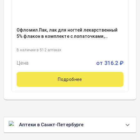
Офломил Лак, лак для ногтей лекарственный
5% флакон в комплекте с лопаточками,
пилочками для ногтей, саше с очищающими
тампонами 2.5миллилитр, 1
В наличии в 512 аптеках
от
316.2
₽
Цена
Подробнее
Аптеки в Санкт-Петербурге