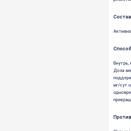
Соста
Активно
Способ
Внутрь,
Доза ма
поддерж
мг/сут 
одновре
превращ
Против