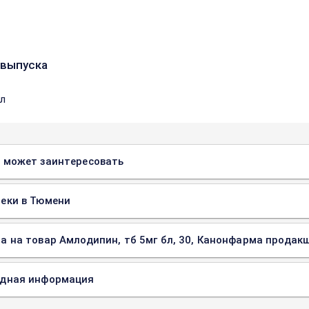
выпуска
бл
 может заинтересовать
еки в Тюмени
а на товар Амлодипин, тб 5мг бл, 30, Канонфарма продакш
одная информация