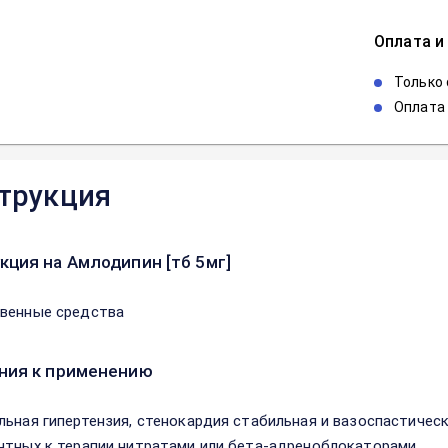
Оплата и
Только
Оплата 
трукция
кция на Амлодипин [тб 5мг]
венные средства
ния к применению
льная гипертензия, стенокардия стабильная и вазоспастическ
нтных к терапии нитратами или бета-адреноблокаторами.