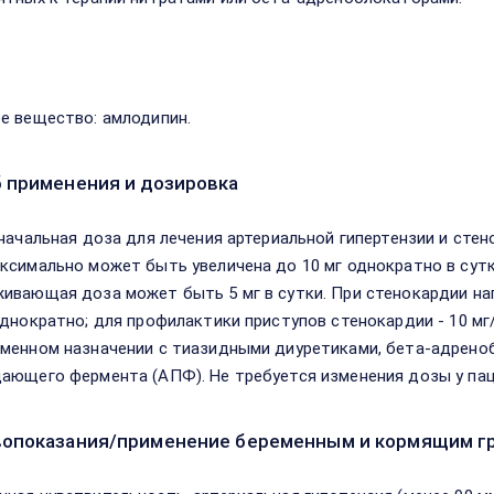
в
е вещество: амлодипин.
 применения и дозировка
 начальная доза для лечения артериальной гипертензии и стено
ксимально может быть увеличена до 10 мг однократно в сутк
ивающая доза может быть 5 мг в сутки. При стенокардии нап
однократно; для профилактики приступов стенокардии - 10 мг
менном назначении с тиазидными диуретиками, бета-адреноб
ающего фермента (АПФ). Не требуется изменения дозы у па
опоказания/применение беременным и кормящим г