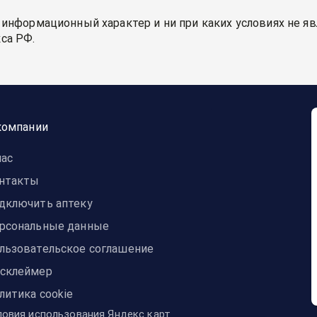
 информационный характер и ни при каких условиях не я
са РФ.
компании
нас
нтакты
дключить аптеку
рсональные данные
льзовательское соглашение
склеймер
литика cookie
ловия использования Яндекс карт