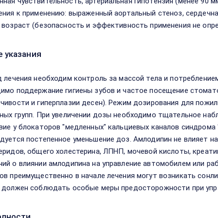
ная чувствительность, артериальная гипотензия (менее 90 мм
ения к применению: выраженный аортальный стеноз, сердечна
 возраст (безопасность и эффективность применения не опр
 указания
д лечения необходим контроль за массой тела и потребление
имо поддержание гигиены зубов и частое посещение стомат
чивости и гиперплазии десен). Режим дозирования для пожилы
ных групп. При увеличении дозы необходимо тщательное наб
вие у блокаторов "медленных" кальциевых каналов синдрома 
дуется постепенное уменьшение доз. Амлодипин не влияет на
еридов, общего холестерина, ЛПНП, мочевой кислоты, креати
ий о влиянии амлодипина на управление автомобилем или раб
ов преимущественно в начале лечения могут возникать сонли
 должен соблюдать особые меры предосторожности при упра
одности