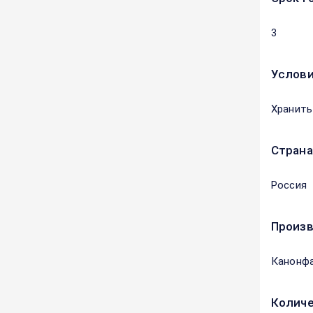
3
Услови
Хранить
Страна
Россия
Произ
Канонф
Количе