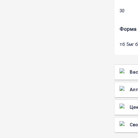
30
Форма 
тб 5мг 
Вас
Апт
Цен
Св