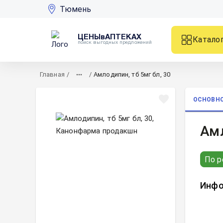
Тюмень
ЦЕНЫвАПТЕКАХ
Катало
поиск выгодных предложений
Главная
/
/
Амлодипин, тб 5мг бл, 30
ОСНОВН
Амл
По р
Инфо