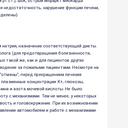
 рт.ст.), шок, острый инфаркт миокарда.
я недостаточность, нарушение функции печени,
еделены).
м натрия, назначение соответствующей диеты.
олога (для предотвращения болезненности,
х такой же, как и для пациентов других
людение за пожилыми пациентами. Несмотря на
"отмены", перед прекращением лечения
 плазменные концентрации К+, глюкозы,
нина и азота мочевой кислоты. Не было
оту с механизмами. Тем не менее, у некоторых
вость и головокружение. При их возникновении
влении автомобилем и работе с механизмами.