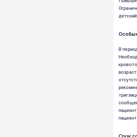
Повышен
Огранич
детский
Особые
В перио
Необход
кровото
возраст
отсутст
рекомен
триглиц
сообщен
пациент
пациент
Срок г