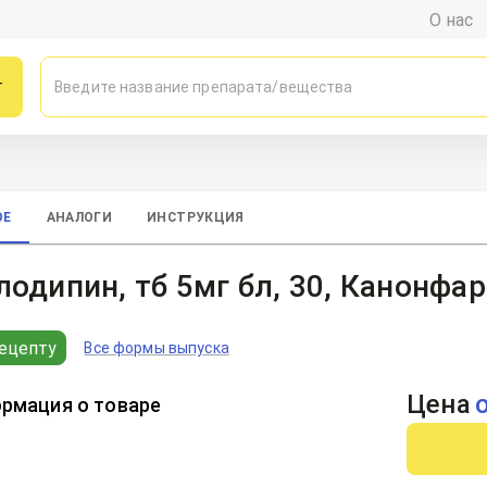
О нас
г
ОЕ
АНАЛОГИ
ИНСТРУКЦИЯ
одипин, тб 5мг бл, 30, Канонфа
ецепту
Все формы выпуска
Цена
рмация о товаре