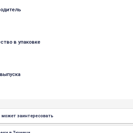
водитель
ство в упаковке
выпуска
г
 может заинтересовать
еки в Тюмени