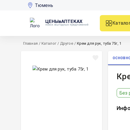
Тюмень
ЦЕНЫвАПТЕКАХ
Катало
поиск выгодных предложений
Главная
/
Каталог
/
Другое
/
Крем для рук, туба 75г, 1
ОСНОВН
Кре
Без 
Инфо