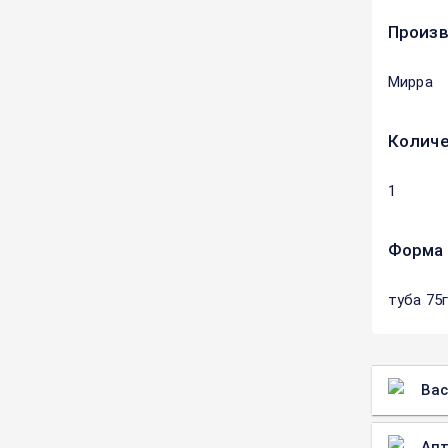
Произ
Мирра
Количе
1
Форма 
туба 75
Вас
Апт