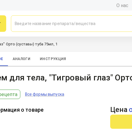
О нас
г
з" Орто (суставы) туба 75мл, 1
ОЕ
АНАЛОГИ
ИНСТРУКЦИЯ
м для тела, "Тигровый глаз" Орт
рецепта
Все формы выпуска
Цена
рмация о товаре