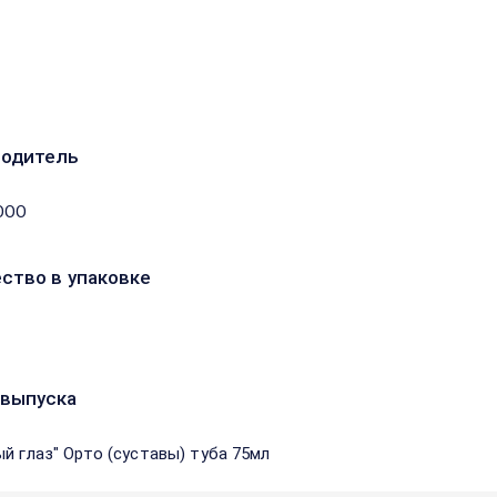
водитель
ООО
ство в упаковке
выпуска
ый глаз" Орто (суставы) туба 75мл