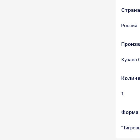
Страна
Россия
Произ
Купава 
Количе
1
Форма 
"Тигров