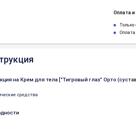
Оплата и
Только
Оплата 
трукция
кция на Крем для тела ["Тигровый глаз" Орто (суста
ческие средства
одности