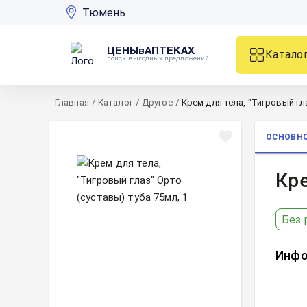
Тюмень
ЦЕНЫвАПТЕКАХ
Катало
поиск выгодных предложений
Главная
/
Каталог
/
Другое
/
Крем для тела, "Тигровый гла
ОСНОВН
Кре
Без 
Инфо