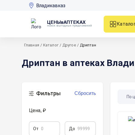
Владикавказ
ЦЕНЫвАПТЕКАХ
Катало
поиск выгодных предложений
Главная
/
Каталог
/
Другое
/
Дриптан
Дриптан в аптеках Влад
Фильтры
Сбросить
По 
Цена, ₽
От
До