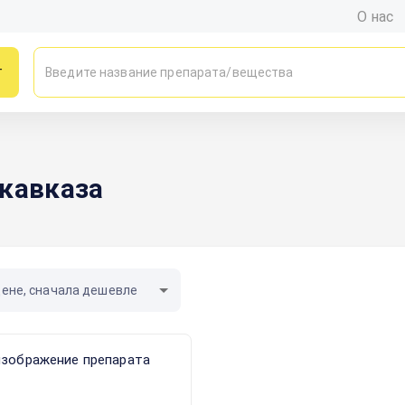
О нас
г
икавказа
цене, сначала дешевле