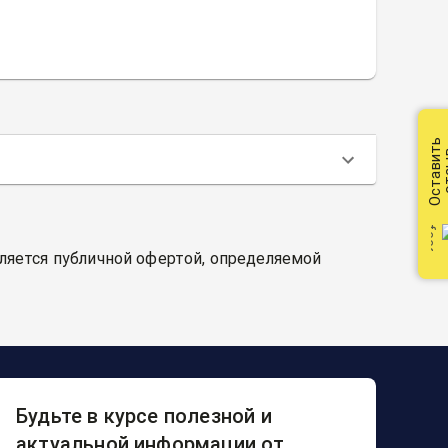
Оставить
от
вляется публичной офертой, определяемой
Будьте в курсе полезной и
актуальной информации от