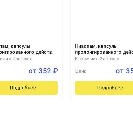
пам, капсулы
Ниаспам, капсулы
онгированного действия
пролонгированного дей
иллиграмм стрип, 30
200миллиграмм стрип, 3
ичии в 2 аптеках
В наличии в 2 аптеках
Сан Фармасьютикал
от
352
₽
от
3
Индастриз Лтд, Индия
Цена
Подробнее
Подробнее