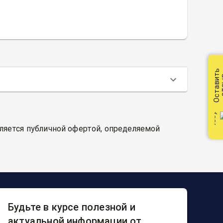
Оставить
от
вляется публичной офертой, определяемой
Будьте в курсе полезной и
актуальной информации от