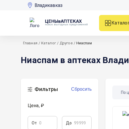
Владикавказ
ЦЕНЫвАПТЕКАХ
Катало
поиск выгодных предложений
Главная
/
Каталог
/
Другое
/
Ниаспам
Ниаспам в аптеках Влад
Фильтры
Сбросить
По 
Цена, ₽
От
До