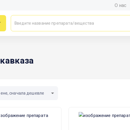
О нас
г
икавказа
цене, сначала дешевле