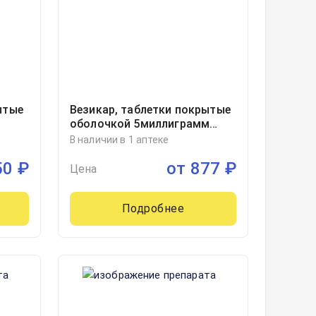
ытые
Везикар, таблетки покрытые
оболочкой 5миллиграмм
0,
блистер, 10, Астеллас Фарма
В наличии в 1 аптеке
В.,
Юроп Б.В.
50
₽
от
877
₽
Цена
Подробнее