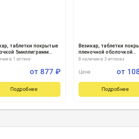
кар, таблетки покрытые
Везикар, таблетки покр
очкой 5миллиграмм
пленочной оболочкой
тер, 10, Астеллас Фарма
10миллиграмм блистер, 
ичии в 1 аптеке
В наличии в 3 аптеках
 Б.В., упаковано Ортат,
от
877
₽
от
10
рланды
Цена
Подробнее
Подробнее