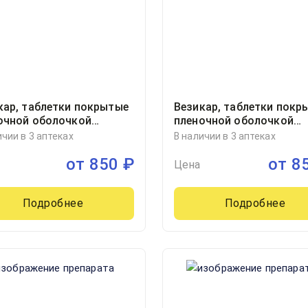
кар, таблетки покрытые
Везикар, таблетки покр
очной оболочкой
пленочной оболочкой
лиграмм блистер, 30
5миллиграмм блистер, 3
ичии в 3 аптеках
В наличии в 3 аптеках
Астеллас Фарма Юроп Б.
от
850
₽
от
8
Нидерланды
Цена
Подробнее
Подробнее