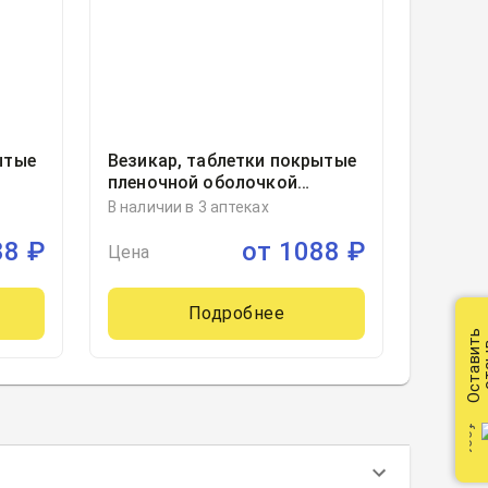
ытые
Везикар, таблетки покрытые
пленочной оболочкой
30
10миллиграмм блистер, 30,
В наличии в 3 аптеках
Ортат, Россия
88
₽
от
1088
₽
Цена
Подробнее
Оставить
от