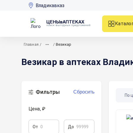
Владикавказ
ЦЕНЫвАПТЕКАХ
Катало
поиск выгодных предложений
Главная
/
/
Везикар
Везикар в аптеках Влади
Фильтры
Сбросить
По 
Цена, ₽
От
До