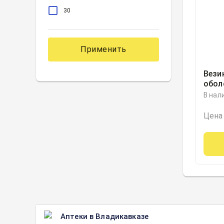
30
Применить
Вези
обол
блис
В нал
Юроп
Ниде
Цена
Аптеки в Владикавказе