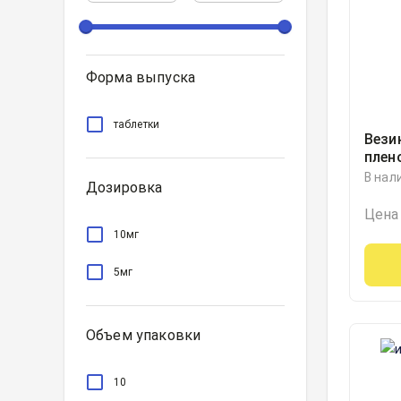
Форма выпуска
таблетки
Вези
плен
5мил
В нал
Дозировка
Цена
10мг
5мг
Объем упаковки
10