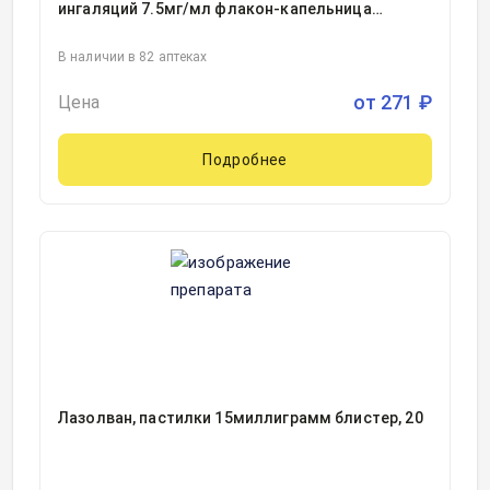
ингаляций 7.5мг/мл флакон-капельница
темного стекла в комплекте с мерным
стаканчиком 100миллилитр, 1
В наличии в 82 аптеках
от
271
₽
Цена
Подробнее
Лазолван, пастилки 15миллиграмм блистер, 20