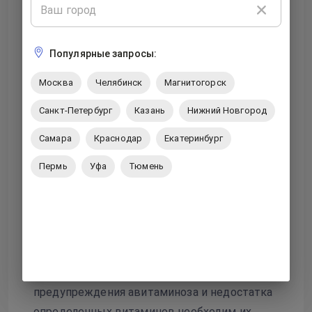
лишней влаги, предупреждает
появление отеков, улучшает
Популярные запросы:
микроциркуляцию, разглаживает
мелкие морщинки;
Москва
Челябинск
Магнитогорск
Витамин Д участвует в процессах
Санкт-Петербург
Казань
Нижний Новгород
синтеза коллагена, его прием способен
придать коже здоровый внешний вид и
Самара
Краснодар
Екатеринбург
предупредить раннее старение;
Пермь
Уфа
Тюмень
Витамин К укрепляет сосудистую
капиллярную сетку и предупреждает
появление темных кругов под глазами.
Получить витамины и минералы с пищей
человеку крайне сложно, поэтому для
предупреждения авитаминоза и недостатка
определенных витаминов необходим их