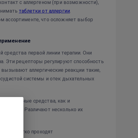
онтакт с аллергеном (при возможности),
инимать
таблетки от аллергии
.
м ассортименте, что осложняет выбор
 применение
 средства первой линии терапии. Они
а. Эти рецепторы регулируют способность
 вызывают аллергические реакции такие,
осудистой системы и отек дыхательных
гистаминные средства, как и
ортименте. Различают несколько их
руппы легко проходят