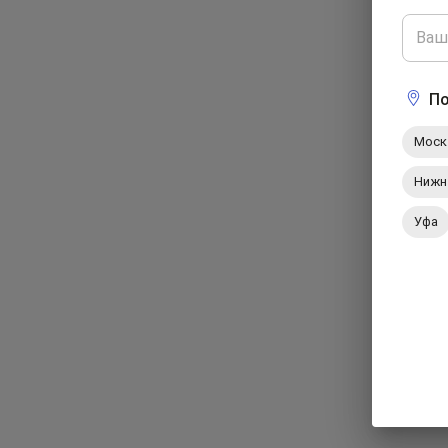
По
Моск
Нижн
Уфа