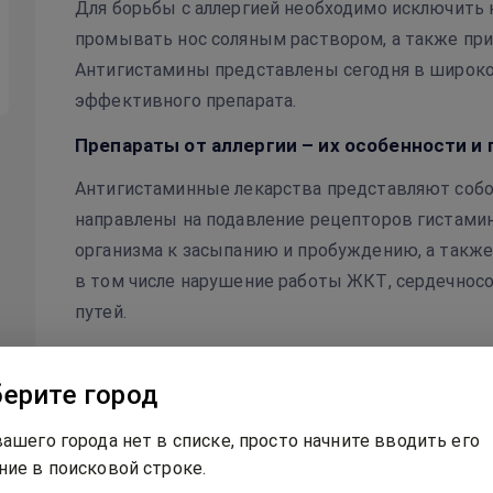
Для борьбы с аллергией необходимо исключить к
промывать нос соляным раствором, а также пр
Антигистамины представлены сегодня в широко
эффективного препарата.
Препараты от аллергии – их особенности и
Антигистаминные лекарства представляют собой
направлены на подавление рецепторов гистамин
организма к засыпанию и пробуждению, а также
в том числе нарушение работы ЖКТ, сердечнос
путей.
Фармацевтические компании производятся анти
ерите город
противоопухолевые препараты
, в широком асс
поколений:
вашего города нет в списке, просто начните вводить его
ние в поисковой строке.
Первое. Медикаментозные средства этой г