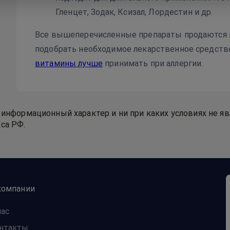
Гленцет, Зодак, Ксизал, Лордестин и др.
Все вышеперечисленные препараты продаются 
подобрать необходимое лекарственное средство
витамины лучше
принимать при аллергии.
 информационный характер и ни при каких условиях не я
са РФ.
компании
нас
нтакты