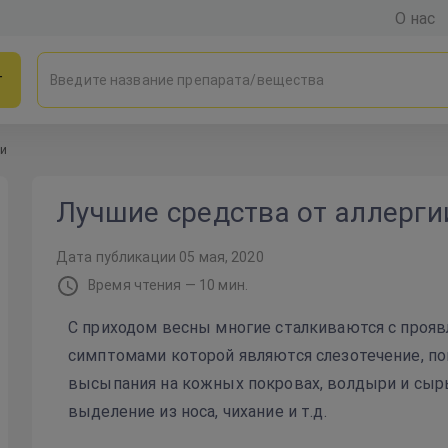
О нас
г
ии
Лучшие средства от аллерги
Дата публикации
05 мая, 2020
Время чтения —
10
мин.
С приходом весны многие сталкиваются с прояв
симптомами которой являются слезотечение, по
высыпания на кожных покровах, волдыри и сырь
выделение из носа, чихание и т.д.