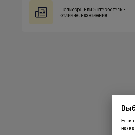
Полисорб или Энтеросгель -
отличие, назначение
Выб
Если 
назва