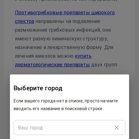
Противогрибковые препараты широкого
спектра
направлены на подавление
размножения грибковых инфекций, они
имеют разную химическую структуру,
назначение и лекарственную форму. Для
лечения микозов можно
купить
дерматологические препараты
двух групп:
Для местного лечения. Лекарственные
средства для наружного применения
Выберите город
эффективны на первой стадии
Если вашего города нет в списке, просто начните
развития заболевания, они
вводить его название в поисковой строке.
выпускаются в форме
противогрибковых мазей, кремов, лака
для ногтей, спреев, порошков и