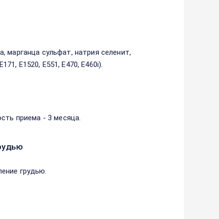
, марганца сульфат, натрия селенит,
71, Е1520, Е551, Е470, Е460i).
сть приема - 3 месяца.
рудью
ение грудью.