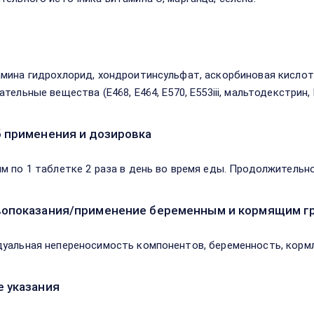
в
мина гидрохлорид, хондроитинсульфат, аскорбиновая кислота
тельные вещества (Е468, Е464, Е570, Е553iii, мальтодекстрин, Е1
 применения и дозировка
м по 1 таблетке 2 раза в день во время еды. Продолжительно
опоказания/применение беременным и кормящим г
уальная непереносимость компонентов, беременность, кормл
 указания