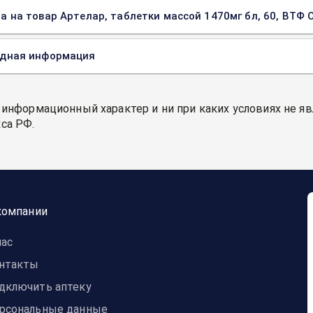
а на товар Артелар, таблетки массой 1470мг бл, 60, ВТФ 
одная информация
 информационный характер и ни при каких условиях не я
са РФ.
компании
нас
нтакты
дключить аптеку
рсональные данные