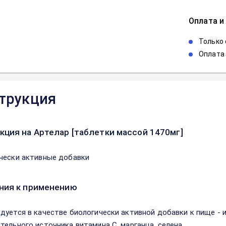
Оплата и
Только
Оплата 
трукция
кция на Артелар [таблетки массой 1470мг]
чески активные добавки
ния к применению
дуется в качестве биологически активной добавки к пище - 
тельного источника витамина С, марганца, селена.