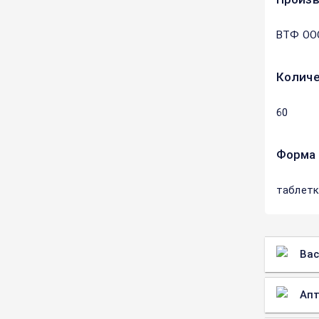
ВТФ ОО
Количе
60
Форма 
таблетк
Вас
Апт