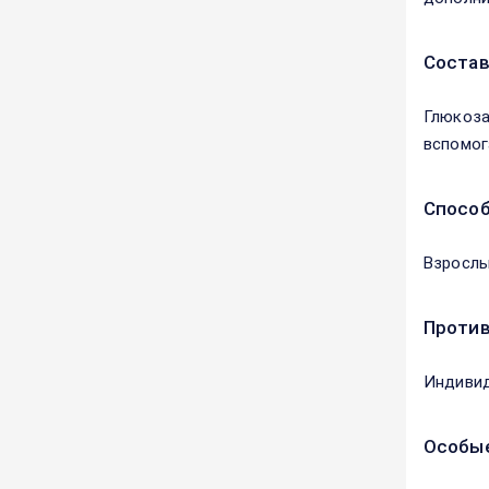
Соста
Глюкоза
вспомога
Способ
Взрослы
Против
Индивид
Особые