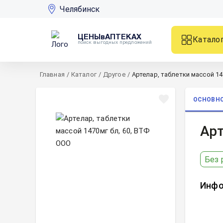
Челябинск
ЦЕНЫвАПТЕКАХ
Катало
поиск выгодных предложений
Главная
/
Каталог
/
Другое
/
Артелар, таблетки массой 14
ОСНОВН
Арт
Без 
Инфо