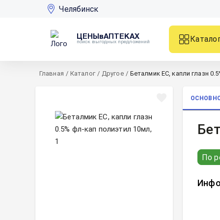
Челябинск
ЦЕНЫвАПТЕКАХ
Катало
поиск выгодных предложений
Главная
/
Каталог
/
Другое
/
Беталмик ЕС, капли глазн 0.5
ОСНОВН
Бет
По р
Инфо