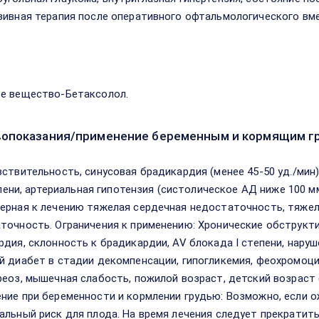
зивная терапия после оперативного офтальмологического вм
в
е вещество-Бетаксолол.
опоказания/применение беременным и кормящим г
вствительность, синусовая брадикардия (менее 45-50 уд./мин)
тепени, артериальная гипотензия (систолическое АД ниже 100 м
ерная к лечению тяжелая сердечная недостаточность, тяже
точность. Ограничения к применению: Хронические обструкти
рдия, склонность к брадикардии, AV блокада I степени, нар
й диабет в стадии декомпенсации, гипогликемия, феохромоци
реоз, мышечная слабость, пожилой возраст, детский возраст
ние при беременности и кормлении грудью: Возможно, если
альный риск для плода. На время лечения следует прекратить