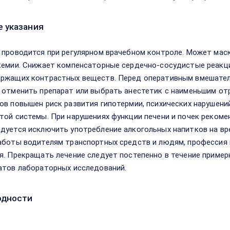
 указания
 проводится при регулярном врачебном контроле. Может мас
кемии. Снижает компенсаторные сердечно-сосудистые реакци
ржащих контрастных веществ. Перед оперативным вмешател
 отменить препарат или выбрать анестетик с наименьшим о
ов повышен риск развития гипотермии, психических нарушен
той системы. При нарушениях функции печени и почек рекоме
дуется исключить употребление алкогольных напитков на вр
аботы водителям транспортных средств и людям, профессия
я. Прекращать лечение следует постепенно в течение пример
атов лабораторных исследований.
одности