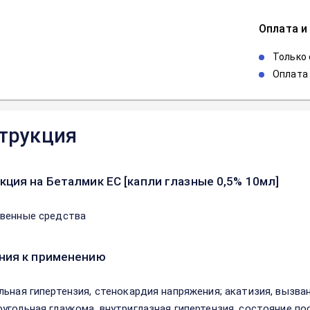
Оплата и
Только
Оплата 
трукция
кция на Беталмик ЕС [капли глазные 0,5% 10мл]
венные средства
ния к применению
льная гипертензия, стенокардия напряжения; акатизия, вызва
угольная глаукома, внутриглазная гипертензия, состояние по