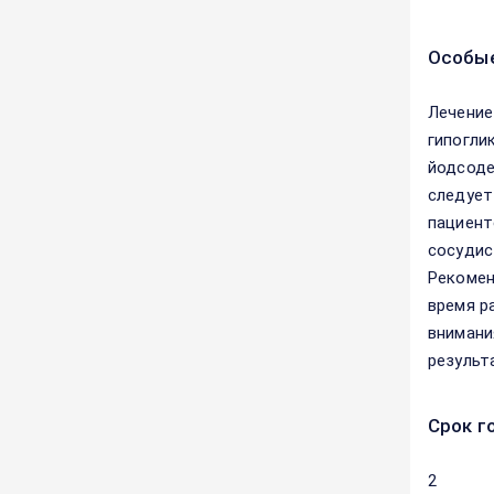
Особые
Лечение
гипогли
йодсоде
следует
пациент
сосудис
Рекомен
время р
внимани
результ
Срок г
2