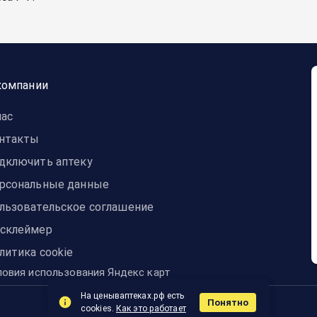
компании
нас
нтакты
дключить аптеку
рсональные данные
льзовательское соглашение
склеймер
литика cookie
ловия использования Яндекс карт
На ценываптеках.рф есть
Понятно
© 2014-2024 ЦЕНЫвАПТЕКАХ
cookies.
Как это работает