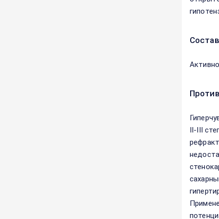
гипотен
Соста
Активно
Против
Гиперчу
II-III с
рефракт
недоста
стенока
сахарны
гиперти
Примене
потенци