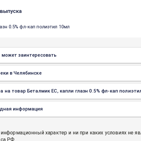
выпуска
лазн 0.5% фл-кап полиэтил 10мл
 может заинтересовать
еки в Челябинске
а на товар Беталмик ЕС, капли глазн 0.5% фл-кап полиэтил
одная информация
 информационный характер и ни при каких условиях не я
са РФ.