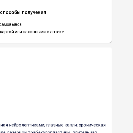
 способы получения
 самовывоз
картой или наличными в аптеке
нная нейролептиками; глазные капли: хроническая
сле лазерной трабекулопластики, длительная