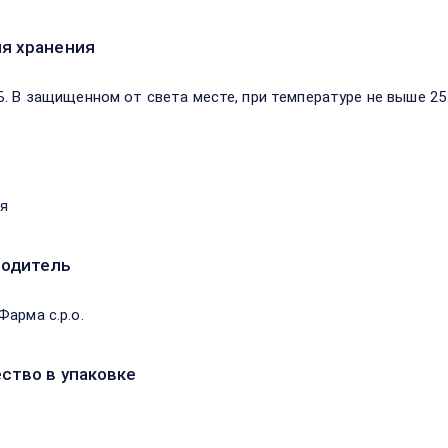
я хранения
Б. В защищенном от света месте, при температуре не выше 25 г
я
водитель
Фарма с.р.о.
ство в упаковке