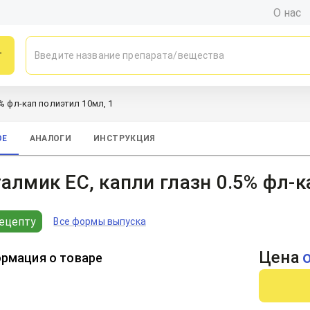
О нас
г
% фл-кап полиэтил 10мл, 1
ОЕ
АНАЛОГИ
ИНСТРУКЦИЯ
алмик ЕС, капли глазн 0.5% фл-к
ецепту
Все формы выпуска
Цена
рмация о товаре