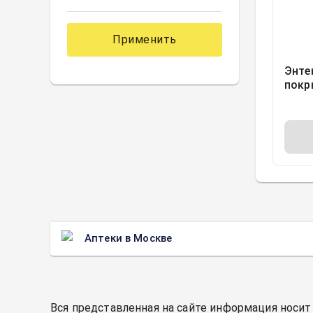
Применить
Энте
покр
обол
блис
Росс
Аптеки в Москве
Вся представленная на сайте информация носит