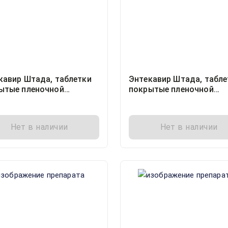
кавир Штада, таблетки
Энтекавир Штада, табле
ытые пленочной
покрытые пленочной
очкой 0.5миллиграмм
оболочкой 1миллиграм
ер, 30
блистер, 30
Нет в наличии
Нет в наличии