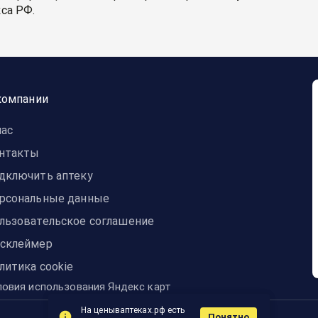
са РФ.
компании
нас
нтакты
дключить аптеку
рсональные данные
льзовательское соглашение
склеймер
литика cookie
ловия использования Яндекс карт
На ценываптеках.рф есть
Понятно