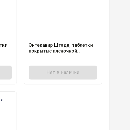
тки
Энтекавир Штада, таблетки
покрытые пленочной
м
оболочкой 0.5миллиграмм
блистер, 30, Хемофарм ООО,
Россия
Нет в наличии