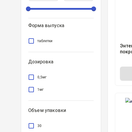
Форма выпуска
таблетки
Энте
покр
обол
Дозировка
блист
0,5мг
1мг
Объем упаковки
30