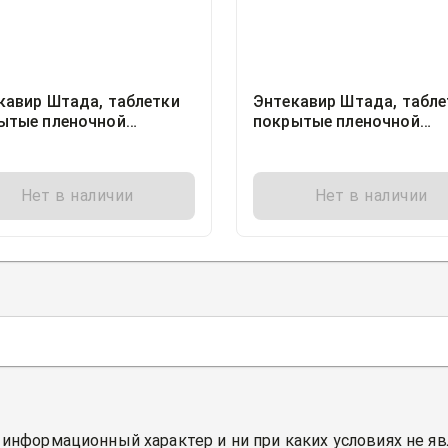
кавир Штада, таблетки
Энтекавир Штада, табле
ытые пленочной
покрытые пленочной
очкой 1миллиграмм
оболочкой 0.5миллигра
тер, 30, Нижфарм АО,
блистер, 30, Нижфарм А
ия
Россия
Нет в наличии
Нет в наличии
 информационный характер и ни при каких условиях не я