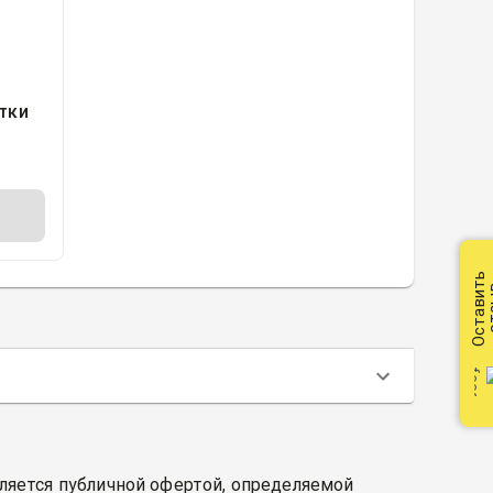
тки
мм
О,
Оставить
от
вляется публичной офертой, определяемой