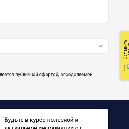
Оставить
от
вляется публичной офертой, определяемой
Будьте в курсе полезной и
актуальной информации от