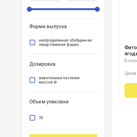
Форма выпуска
неопределенная обобщенная
лекарственная форма
Фито
ягод
паст
В нал
Дозировка
Цена
жевательные пастилки
массой 4г
Объем упаковки
30