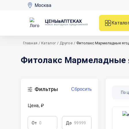
Москва
ЦЕНЫвАПТЕКАХ
Катало
поиск выгодных предложений
Главная
/
Каталог
/
Другое
/
Фитолакс Мармеладные яго
Фитолакс Мармеладные 
Фильтры
Сбросить
По 
Цена, ₽
От
До