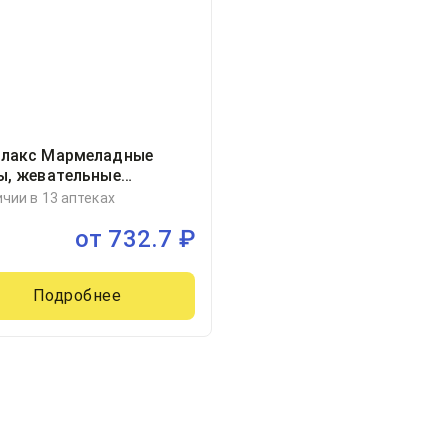
лакс Мармеладные
ы, жевательные
илки массой 4г, 30
ичии в 13 аптеках
от
732.7
₽
Подробнее