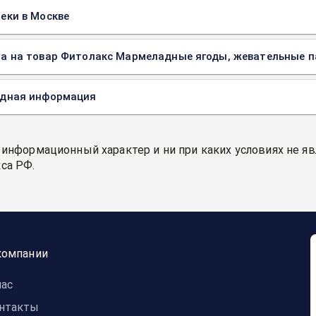
еки в Москве
а на товар Фитолакс Мармеладные ягоды, жевательные пас
одная информация
 информационный характер и ни при каких условиях не я
са РФ.
компании
нас
нтакты