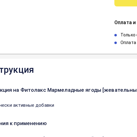
Оплата и
Только
Оплата 
трукция
кция на Фитолакс Мармеладные ягоды [жевательные
чески активные добавки
ния к применению