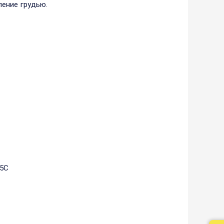
ение грудью.
25С