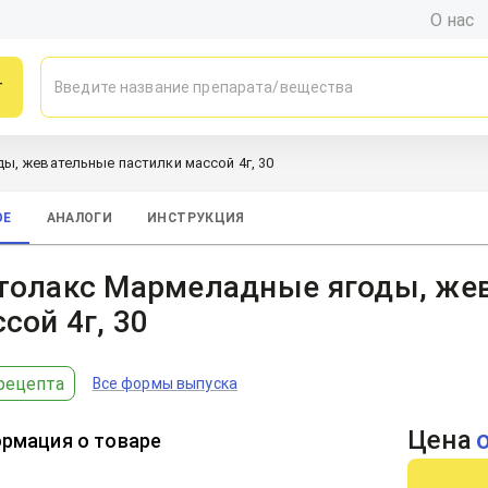
О нас
г
, жевательные пастилки массой 4г, 30
ОЕ
АНАЛОГИ
ИНСТРУКЦИЯ
толакс Мармеладные ягоды, же
сой 4г, 30
рецепта
Все формы выпуска
Цена
рмация о товаре