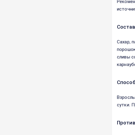
Рекомен
источни
Соста
Сахар, п
порошок
сливы с
карнауб
Способ
Взрослы
сутки. 
Против