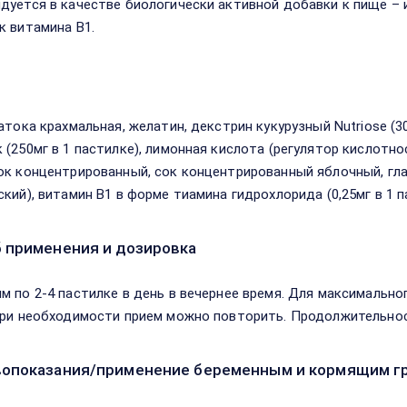
дуется в качестве биологически активной добавки к пище – 
к витамина B1.
в
атока крахмальная, желатин, декстрин кукурузный Nutriose (3
 (250мг в 1 пастилке), лимонная кислота (регулятор кислотно
ок концентрированный, сок концентрированный яблочный, гла
ский), витамин В1 в форме тиамина гидрохлорида (0,25мг в 1 п
 применения и дозировка
м по 2-4 пастилке в день в вечернее время. Для максимально
При необходимости прием можно повторить. Продолжительнос
опоказания/применение беременным и кормящим г