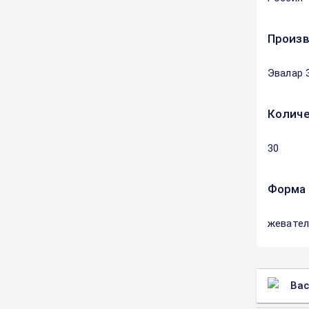
Произ
Эвалар 
Количе
30
Форма 
жевател
Вас