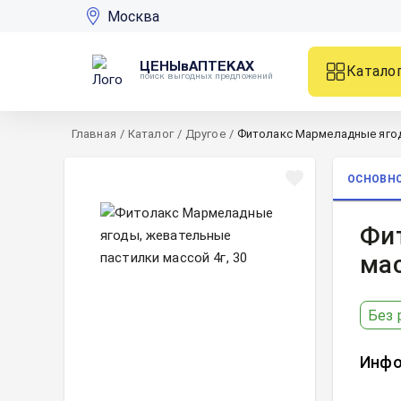
Москва
ЦЕНЫвАПТЕКАХ
Катало
поиск выгодных предложений
Главная
/
Каталог
/
Другое
/
Фитолакс Мармеладные ягоды
ОСНОВН
Фи
мас
Без 
Инфо