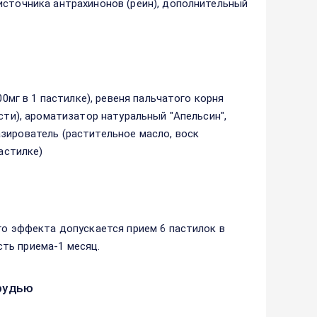
источника антрахинонов (реин), дополнительный
00мг в 1 пастилке), ревеня пальчатого корня
сти), ароматизатор натуральный "Апельсин",
зирователь (растительное масло, воск
астилке)
го эффекта допускается прием 6 пастилок в
ть приема-1 месяц.
рудью